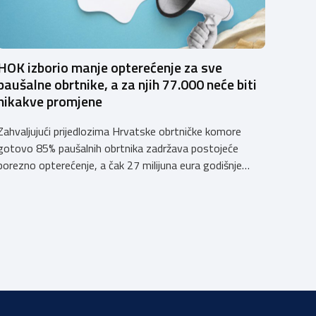
HOK izborio manje opterećenje za sve
paušalne obrtnike, a za njih 77.000 neće biti
nikakve promjene
Zahvaljujući prijedlozima Hrvatske obrtničke komore
gotovo 85% paušalnih obrtnika zadržava postojeće
porezno opterećenje, a čak 27 milijuna eura godišnje
ostat će hrvatskim obrtnicima Hrvatska obrtnička
komora pozdravlja odluku Vlade Republike Hrvatske da u
konačnom prijedlogu poreznih izmjena prihvati ključne
prijedloge HOK-a iznesene tijekom intenzivnog dijaloga
s Ministarstvom financija. Najvažniji među njima jest
zadržavanje postojećeg modela […]