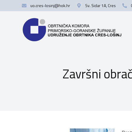
uo.cres-losinj@hok.hr
Sv. Sidar 1A, Cres
Završni obrač