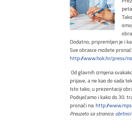
Prez
peta
Tako
omog
obra
Dodatno, pripremljen je i k
Sve obrasce možete pronaći
http://www.hok.hr/press/
Od glavnih izmjena svakako 
prijave, a ne kao do sada te
Isto tako, u prezentaciji ob
Podsjećamo i kako do 30. tra
pronaći na:
http://www.mps
Preuzeto sa stranica:
obrtnici-