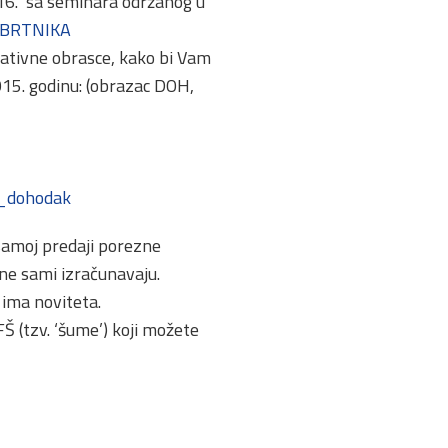
16.” sa seminara održanog u
OBRTNIKA
lativne obrasce, kako bi Vam
015. godinu: (obrazac DOH,
a_dohodak
 samoj predaji porezne
ine sami izračunavaju.
 ima noviteta.
Š (tzv. ‘šume’) koji možete