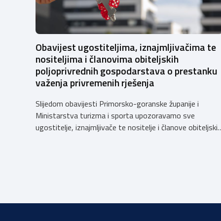
Obavijest ugostiteljima, iznajmljivačima te
nositeljima i članovima obiteljskih
poljoprivrednih gospodarstava o prestanku
važenja privremenih rješenja
Slijedom obavijesti Primorsko-goranske županije i
Ministarstva turizma i sporta upozoravamo sve
ugostitelje, iznajmljivače te nositelje i članove obiteljski
poljoprivrednih gospodarstava o prestanku važenja
privremenih rješenja izdanih sukladno Zakonu o
ugostiteljskoj djelatnosti. Ministarstvo podsjeća da se
od 1. siječnja 2025. godine više ne mogu podnositi novi
zahtjevi za izdavanje privremenih rješenja, dok već izdan
privremena rješenja […]