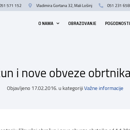
051 571 152
Vladimira Gortana 32, Mali Lošinj
051 231 658
O NAMA
OBRAZOVANJE
POGODNOSTI
un i nove obveze obrtnik
Objavljeno
17.02.2016.
u kategoriji
Važne informacije