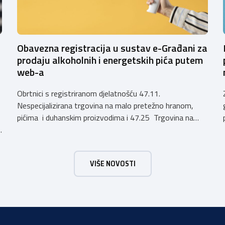
Obavezna registracija u sustav e-Građani za
prodaju alkoholnih i energetskih pića putem
web-a
Obrtnici s registriranom djelatnošću 47.11.
Nespecijalizirana trgovina na malo pretežno hranom,
pićima i duhanskim proizvodima i 47.25 Trgovina na
h
malo pićima, koji putem webshopa prodaju alkoholna
pića, pića koja sadrže alkohol i energetska pića dužni su
uskladiti svoje poslovne procese i osigurati tehničko
VIŠE NOVOSTI
rješenje za vjerodostojnu provjeru punoljetnosti kupca
putem sustava e-Građani ili putem mobilne […]
a