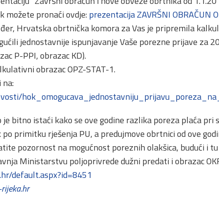
entaciju “Završni obračun i nove obveze obrtnika od 1.1.20
k možete pronaći ovdje:
prezentacija ZAVRŠNI OBRAČUN 
đer, Hrvatska obrtnička komora za Vas je pripremila kalku
ućili jednostavnije ispunjavanje Vaše porezne prijave za 2
zac P-PPI, obrazac KD).
alkulativni obrazac OPZ-STAT-1.
 na:
novosti/hok_omogucava_jednostavniju_prijavu_poreza_n
je bitno istaći kako se ove godine razlika poreza plaća pri
k po primitku rješenja PU, a predujmove obrtnici od ove god
ratite pozornost na mogućnost poreznih olakšica, budući i tu
vnja Ministarstvu poljoprivrede dužni predati i obrazac OKF
.hr/default.aspx?id=8451
rijeka.hr