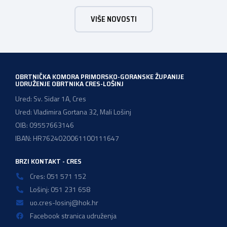
komora pozdravlja odluku Vlade Republike Hrvatske da u
VIŠE NOVOSTI
konačnom prijedlogu poreznih izmjena prihvati ključne
prijedloge HOK-a iznesene tijekom intenzivnog dijaloga s
Ministarstvom financija. Najvažniji među njima jest
zadržavanje postojećeg modela […]
OBRTNIČKA KOMORA PRIMORSKO-GORANSKE ŽUPANIJE
UDRUŽENJE OBRTNIKA CRES-LOŠINJ
Ured: Sv. Sidar 1A, Cres
Ured: Vladimira Gortana 32, Mali Lošinj
OIB: 09557663146
IBAN: HR7624020061100111647
BRZI KONTAKT - CRES
Cres: 051 571 152
Lošinj: 051 231 658
uo.cres-losinj@hok.hr
Facebook stranica udruženja