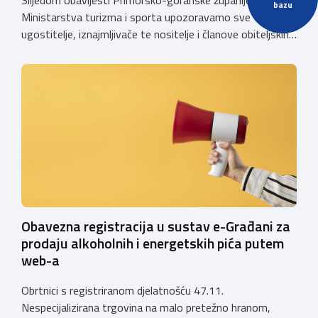
Slijedom obavijesti Primorsko-goranske županije i
bazu
Ministarstva turizma i sporta upozoravamo sve
ugostitelje, iznajmljivače te nositelje i članove obiteljskih
poljoprivrednih gospodarstava o prestanku važenja
privremenih rješenja izdanih sukladno Zakonu o
ugostiteljskoj djelatnosti. Ministarstvo podsjeća da se od
1. siječnja 2025. godine više ne mogu podnositi novi
zahtjevi za izdavanje privremenih rješenja, dok već izdana
privremena rješenja […]
Obavezna registracija u sustav e-Građani za
prodaju alkoholnih i energetskih pića putem
web-a
Obrtnici s registriranom djelatnošću 47.11.
Nespecijalizirana trgovina na malo pretežno hranom,