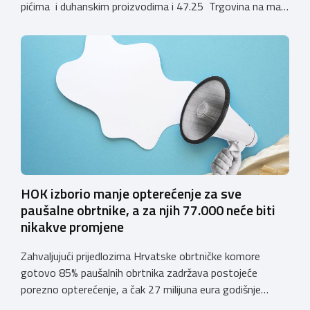
pićima i duhanskim proizvodima i 47.25 Trgovina na malo
pićima, koji putem webshopa prodaju alkoholna pića, pića
koja sadrže alkohol i energetska pića dužni su uskladiti
svoje poslovne procese i osigurati tehničko rješenje za
vjerodostojnu provjeru punoljetnosti kupca putem
sustava e-Građani ili putem mobilne […]
HOK izborio manje opterećenje za sve
paušalne obrtnike, a za njih 77.000 neće biti
nikakve promjene
Zahvaljujući prijedlozima Hrvatske obrtničke komore
gotovo 85% paušalnih obrtnika zadržava postojeće
porezno opterećenje, a čak 27 milijuna eura godišnje
ostat će hrvatskim obrtnicima Hrvatska obrtnička