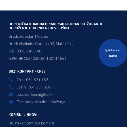
OBRTNIČKA KOMORA PRIMORSKO-GORANSKE ŽUPANIJE
UDRUŽENJE OBRTNIKA CRES-LOŠINJ
Ured: Sv. Sidar 1A, Cres
Ured: Vladimira Gortana 32, Mali Lošinj
Upišite se u
OIB: 09557663146
bazu
IBAN: HR7624020061100111647
BRZI KONTAKT - CRES
Cres: 051 571 152
Lošinj: 051 231 658
uo.cres-losinj@hok.hr
Facebook stranica udruženja
KORISNI LINKOVI
Hrvatska obrtnička komora