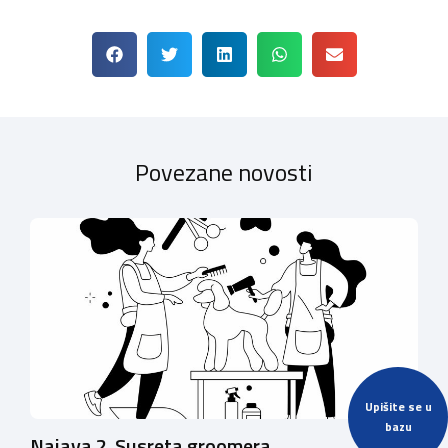
Povezane novosti
Upišite se u
bazu
Najava 2. Susreta groomera