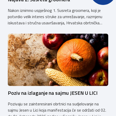
Nakon iznimno uspješnog 1. Susreta groomera, koji je
potvrdio velik interes struke za umrežavanje, razmjenu
iskustava i stručna usavršavanja, Hrvatska obrtnička
komora organizira 2. Susret groomera HOK-a, koji će se
održati 12. rujna u Kongresnom centru na Zagrebačkom
velesajmu. Susret će i ove godine okupiti groomere,
stručnjake i zaljubljenike u njegu pasa iz cijele Hrvatske,
[…]
Poziv na izlaganje na sajmu JESEN U LICI
Pozivaju se zainteresirani obrtnici na sudjelovanje na
sajmu Jesen u Lici koja manifestacija će se održati od 02.