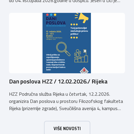
do 04. listopada 2026.godine u Gospiću. Jesen u Lici je
izložba tradicijskih proizvoda koja se po 28. puta održava
u Gospiću i prerasla je u najznačajnjiju gospodarsku,
kulturnu i etno manifestaciju na području Ličko-senjske
županije. Organizator izložbe […]
Dan poslova HZZ / 12.02.2026./ Rijeka
HZZ Područna služba Rijeka u četvrtak, 12.2.2026.
organizira Dan poslova u prostoru Filozofskog fakulteta
Rijeka (prizemlje zgrade), Sveučilišna avenija 4, kampus
Trsat, u vremenu od 10:00 do 16:00 sati. Dan poslova je
sajamsko-edukativno događanje koje za cilj ima: Što Dan
VIŠE NOVOSTI
poslova nudi: U okviru Dana poslova, HZZ, Područna