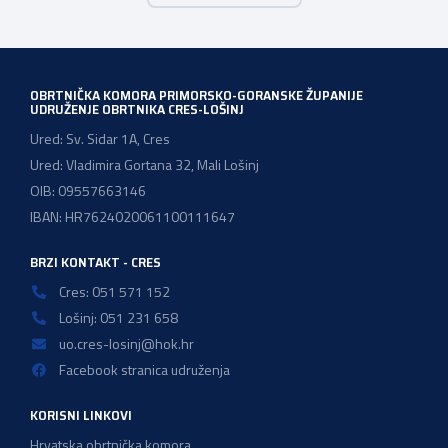
služba Rijeka održati će prezentaciju o mjerama […]
OBRTNIČKA KOMORA PRIMORSKO-GORANSKE ŽUPANIJE
UDRUŽENJE OBRTNIKA CRES-LOŠINJ
Ured: Sv. Sidar 1A, Cres
Ured: Vladimira Gortana 32, Mali Lošinj
OIB: 09557663146
IBAN: HR7624020061100111647
BRZI KONTAKT - CRES
Cres: 051 571 152
Lošinj: 051 231 658
uo.cres-losinj@hok.hr
Facebook stranica udruženja
KORISNI LINKOVI
Hrvatska obrtnička komora