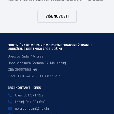
Trsat, u vremenu od 10:00 do 16:00 sati. Dan poslova je
sajamsko-edukativno događanje koje za cilj ima: Što Dan
VIŠE NOVOSTI
poslova nudi: U okviru Dana poslova, HZZ, Područna
služba Rijeka održati će prezentaciju o mjerama […]
OBRTNIČKA KOMORA PRIMORSKO-GORANSKE ŽUPANIJE
UDRUŽENJE OBRTNIKA CRES-LOŠINJ
Ured: Sv. Sidar 1A, Cres
Ured: Vladimira Gortana 32, Mali Lošinj
OIB: 09557663146
IBAN: HR7624020061100111647
BRZI KONTAKT - CRES
Cres: 051 571 152
Lošinj: 051 231 658
uo.cres-losinj@hok.hr