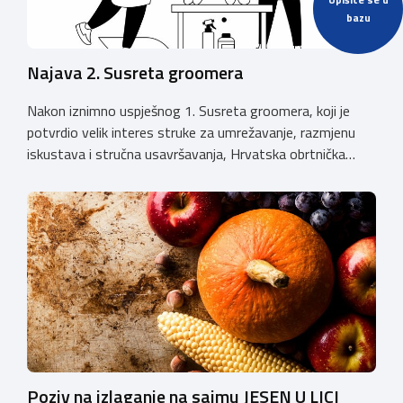
bazu
Najava 2. Susreta groomera
Nakon iznimno uspješnog 1. Susreta groomera, koji je
potvrdio velik interes struke za umrežavanje, razmjenu
iskustava i stručna usavršavanja, Hrvatska obrtnička
komora organizira 2. Susret groomera HOK-a, koji će se
održati 12. rujna u Kongresnom centru na Zagrebačkom
velesajmu. Susret će i ove godine okupiti groomere,
stručnjake i zaljubljenike u njegu pasa iz cijele Hrvatske,
[…]
Poziv na izlaganje na sajmu JESEN U LICI