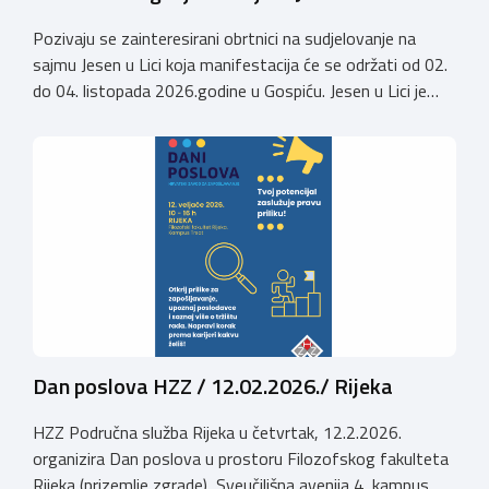
Pozivaju se zainteresirani obrtnici na sudjelovanje na
sajmu Jesen u Lici koja manifestacija će se održati od 02.
do 04. listopada 2026.godine u Gospiću. Jesen u Lici je
izložba tradicijskih proizvoda koja se po 28. puta održava
u Gospiću i prerasla je u najznačajnjiju gospodarsku,
kulturnu i etno manifestaciju na području Ličko-senjske
županije. Organizator izložbe […]
Dan poslova HZZ / 12.02.2026./ Rijeka
HZZ Područna služba Rijeka u četvrtak, 12.2.2026.
organizira Dan poslova u prostoru Filozofskog fakulteta
Rijeka (prizemlje zgrade), Sveučilišna avenija 4, kampus