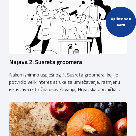
Upišite se u
bazu
Najava 2. Susreta groomera
Nakon iznimno uspješnog 1. Susreta groomera, koji je
potvrdio velik interes struke za umrežavanje, razmjenu
iskustava i stručna usavršavanja, Hrvatska obrtnička
komora organizira 2. Susret groomera HOK-a, koji će se
održati 12. rujna u Kongresnom centru na Zagrebačkom
velesajmu. Susret će i ove godine okupiti groomere,
stručnjake i zaljubljenike u njegu pasa iz cijele Hrvatske,
[…]