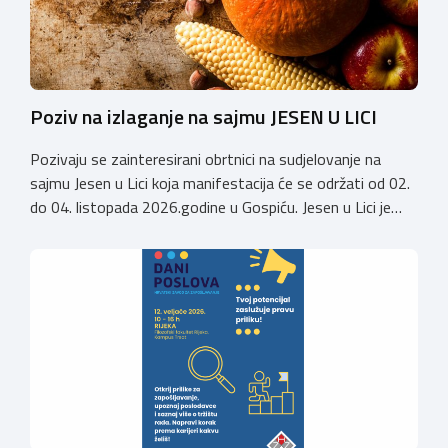
Poziv na izlaganje na sajmu JESEN U LICI
Pozivaju se zainteresirani obrtnici na sudjelovanje na
sajmu Jesen u Lici koja manifestacija će se održati od 02.
do 04. listopada 2026.godine u Gospiću. Jesen u Lici je
izložba tradicijskih proizvoda koja se po 28. puta održava
u Gospiću i prerasla je u najznačajnjiju gospodarsku,
kulturnu i etno manifestaciju na području Ličko-senjske
županije. Organizator izložbe […]