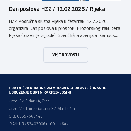
Dan poslova HZZ / 12.02.2026./ Rijeka
HZZ Područna služba Rijeka u četvrtak, 12.2.2026.
organizira Dan poslova u prostoru Filozofskog fakulteta
Rijeka (prizemlje zgrade), Sveučilišna avenija 4, kampus
Trsat, u vremenu od 10:00 do 16:00 sati. Dan poslova je
sajamsko-edukativno događanje koje za cilj ima: Što Dan
VIŠE NOVOSTI
poslova nudi: U okviru Dana poslova, HZZ, Područna
služba Rijeka održati će prezentaciju o mjerama […]
OBRTNIČKA KOMORA PRIMORSKO-GORANSKE ŽUPANIJE
UDRUŽENJE OBRTNIKA CRES-LOŠINJ
Ured: Sv. Sidar 1A, Cres
Ured: Vladimira Gortana 32, Mali Lošinj
OIB: 09557663146
IBAN: HR7624020061100111647