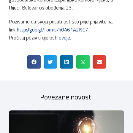
Rijeci, Bulevar oslobođenja 23.
Pozivamo da svoju prisutnost što prije prijavite na
link
http://goo.gl/forms/h0461A2NC7
.
Pročitaj poziv u cijelosti
ovdje
.
Povezane novosti