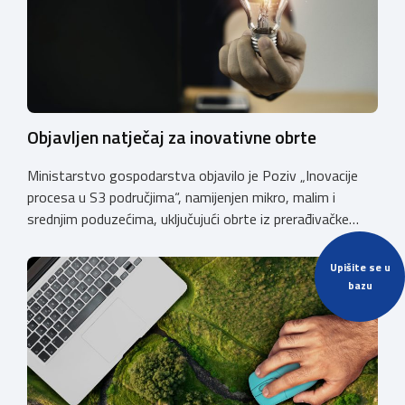
Objavljen natječaj za inovativne obrte
Ministarstvo gospodarstva objavilo je Poziv „Inovacije
procesa u S3 područjima“, namijenjen mikro, malim i
srednjim poduzećima, uključujući obrte iz prerađivačke
industrije, koji razvijaju inovativne proizvode i žele ih
uspješnije plasirati na tržište kroz modernizaciju poslovnih
Upišite se u
procesa. Poziv se provodi u okviru PKK 2021. – 2027. Cilj
bazu
Poziva je potaknuti uvođenje inovacija procesa i
organizacije poslovanja koje […]