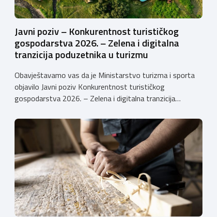
Javni poziv – Konkurentnost turističkog
gospodarstva 2026. – Zelena i digitalna
tranzicija poduzetnika u turizmu
Obavještavamo vas da je Ministarstvo turizma i sporta
objavilo Javni poziv Konkurentnost turističkog
gospodarstva 2026. – Zelena i digitalna tranzicija
poduzetnika u turizmu za dodjelu bespovratnih potpora
male vrijednosti u ukupnom iznosu od 3.403.640,00 €.
Program je namijenjen subjektima malog gospodarstva
registriranim za ugostiteljske i/ili turističke djelatnosti,
obiteljskim poljoprivrednim
gospodarstvima/poljoprivrednicima koja su registrirana
za pružanje […]