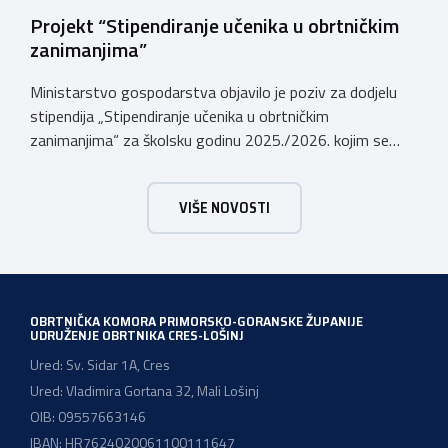
Projekt “Stipendiranje učenika u obrtničkim
zanimanjima”
Ministarstvo gospodarstva objavilo je poziv za dodjelu
stipendija „Stipendiranje učenika u obrtničkim
zanimanjima“ za školsku godinu 2025./2026. kojim se
dodjeljuju stipendije učenicima koji se u školskoj godini
2025./2026. obrazuju temeljem programa/kurikula u
VIŠE NOVOSTI
trogodišnjem trajanju za stjecanje deficitarnih obrtničkih
zanimanja, sukladno Preporukama za obrazovnu upisnu
politiku i politiku stipendiranja za 2025. i 2026. godinu,
Hrvatskog zavoda za zapošljavanje, […]
OBRTNIČKA KOMORA PRIMORSKO-GORANSKE ŽUPANIJE
UDRUŽENJE OBRTNIKA CRES-LOŠINJ
Ured: Sv. Sidar 1A, Cres
Ured: Vladimira Gortana 32, Mali Lošinj
OIB: 09557663146
IBAN: HR7624020061100111647