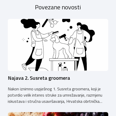
Povezane novosti
Najava 2. Susreta groomera
Nakon iznimno uspješnog 1. Susreta groomera, koji je
potvrdio velik interes struke za umrežavanje, razmjenu
iskustava i stručna usavršavanja, Hrvatska obrtnička
komora organizira 2. Susret groomera HOK-a, koji će se
održati 12. rujna u Kongresnom centru na Zagrebačkom