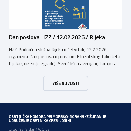
Dan poslova HZZ / 12.02.2026./ Rijeka
HZZ Područna služba Rijeka u četvrtak, 12.2.2026.
organizira Dan poslova u prostoru Filozofskog fakulteta
Rijeka (prizemlje zgrade), Sveučilišna avenija 4, kampus
Trsat, u vremenu od 10:00 do 16:00 sati. Dan poslova je
sajamsko-edukativno događanje koje za cilj ima: Što Dan
VIŠE NOVOSTI
poslova nudi: U okviru Dana poslova, HZZ, Područna
služba Rijeka održati će prezentaciju o mjerama […]
OBRTNIČKA KOMORA PRIMORSKO-GORANSKE ŽUPANIJE
UDRUŽENJE OBRTNIKA CRES-LOŠINJ
Ured: Sv. Sidar 1A, Cres