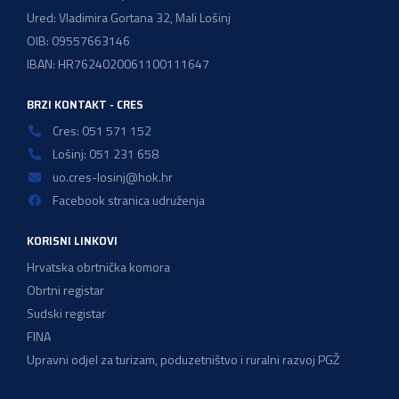
Ured: Vladimira Gortana 32, Mali Lošinj
OIB: 09557663146
IBAN: HR7624020061100111647
BRZI KONTAKT - CRES
Cres: 051 571 152
Lošinj: 051 231 658
uo.cres-losinj@hok.hr
Facebook stranica udruženja
KORISNI LINKOVI
Hrvatska obrtnička komora
Obrtni registar
Sudski registar
FINA
Upravni odjel za turizam, poduzetništvo i ruralni razvoj PGŽ