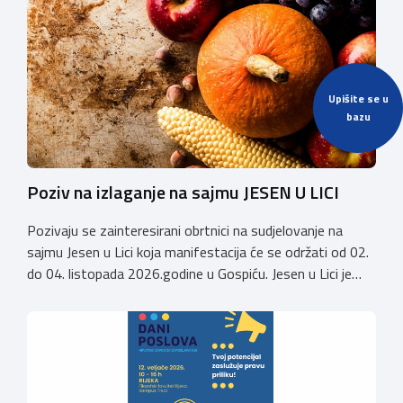
velesajmu. Susret će i ove godine okupiti groomere,
stručnjake i zaljubljenike u njegu pasa iz cijele Hrvatske,
[…]
Upišite se u
bazu
Poziv na izlaganje na sajmu JESEN U LICI
Pozivaju se zainteresirani obrtnici na sudjelovanje na
sajmu Jesen u Lici koja manifestacija će se održati od 02.
do 04. listopada 2026.godine u Gospiću. Jesen u Lici je
izložba tradicijskih proizvoda koja se po 28. puta održava
u Gospiću i prerasla je u najznačajnjiju gospodarsku,
kulturnu i etno manifestaciju na području Ličko-senjske
županije. Organizator izložbe […]