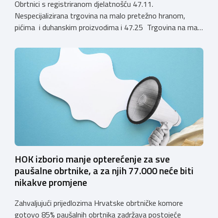
Obrtnici s registriranom djelatnošću 47.11.
Nespecijalizirana trgovina na malo pretežno hranom,
pićima i duhanskim proizvodima i 47.25 Trgovina na malo
pićima, koji putem webshopa prodaju alkoholna pića, pića
koja sadrže alkohol i energetska pića dužni su uskladiti
svoje poslovne procese i osigurati tehničko rješenje za
vjerodostojnu provjeru punoljetnosti kupca putem
sustava e-Građani ili putem mobilne […]
HOK izborio manje opterećenje za sve
paušalne obrtnike, a za njih 77.000 neće biti
nikakve promjene
Zahvaljujući prijedlozima Hrvatske obrtničke komore
gotovo 85% paušalnih obrtnika zadržava postojeće