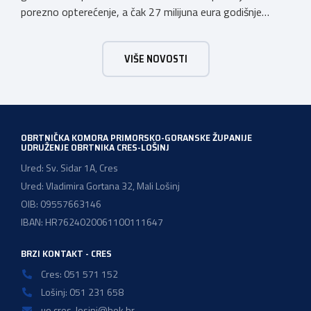
porezno opterećenje, a čak 27 milijuna eura godišnje
ostat će hrvatskim obrtnicima Hrvatska obrtnička
komora pozdravlja odluku Vlade Republike Hrvatske da u
VIŠE NOVOSTI
konačnom prijedlogu poreznih izmjena prihvati ključne
prijedloge HOK-a iznesene tijekom intenzivnog dijaloga s
Ministarstvom financija. Najvažniji među njima jest
zadržavanje postojećeg modela […]
OBRTNIČKA KOMORA PRIMORSKO-GORANSKE ŽUPANIJE
UDRUŽENJE OBRTNIKA CRES-LOŠINJ
Ured: Sv. Sidar 1A, Cres
Ured: Vladimira Gortana 32, Mali Lošinj
OIB: 09557663146
IBAN: HR7624020061100111647
BRZI KONTAKT - CRES
Cres: 051 571 152
Lošinj: 051 231 658
uo.cres-losinj@hok.hr