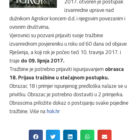
2017. otvoren je postupak
izvanredne uprave nad
dužnikom Agrokor koncern d.d. i njegovim povezanim i
ovisnim društvima.
Vjerovnici su pozvani prijaviti svoje tražbine
izvanrednom povjereniku u roku od 60 dana od objave
Rješenja, a koji rok je počeo teći 10. travnja 2017. i
traje
do 09. lipnja 2017.
Tražbine je potrebno prijaviti ispunjavanjem
obrasca
18. Prijava tražbine u stečajnom postupku.
Obrazac 18 i primjer ispunjenog predloška nalaze se u
privitku. Obrazac je potrebno dostaviti u 2 primjerka.
Obrascima priložite dokaz o postojanju svake pojedine
tražbine. Više na
hok.hr