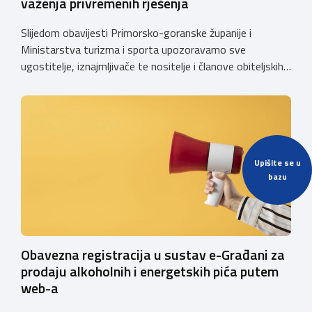
važenja privremenih rješenja
Slijedom obavijesti Primorsko-goranske županije i
Ministarstva turizma i sporta upozoravamo sve
ugostitelje, iznajmljivače te nositelje i članove obiteljskih
poljoprivrednih gospodarstava o prestanku važenja
privremenih rješenja izdanih sukladno Zakonu o
ugostiteljskoj djelatnosti. Ministarstvo podsjeća da se od
1. siječnja 2025. godine više ne mogu podnositi novi
zahtjevi za izdavanje privremenih rješenja, dok već izdana
Upišite se u
privremena rješenja […]
bazu
Obavezna registracija u sustav e-Građani za
prodaju alkoholnih i energetskih pića putem
web-a