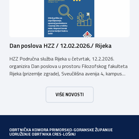
Dan poslova HZZ / 12.02.2026./ Rijeka
HZZ Područna služba Rijeka u četvrtak, 12.2.2026.
organizira Dan poslova u prostoru Filozofskog fakulteta
Rijeka (prizemlje zgrade), Sveučilišna avenija 4, kampus
Trsat, u vremenu od 10:00 do 16:00 sati. Dan poslova je
sajamsko-edukativno događanje koje za cilj ima: Što Dan
VIŠE NOVOSTI
poslova nudi: U okviru Dana poslova, HZZ, Područna
služba Rijeka održati će prezentaciju o mjerama […]
OBRTNIČKA KOMORA PRIMORSKO-GORANSKE ŽUPANIJE
UDRUŽENJE OBRTNIKA CRES-LOŠINJ