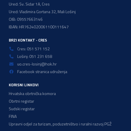
Ured: Sv. Sidar 1A, Cres
Ured: Vladimira Gortana 32, Mali Lošinj
OIB: 09557663146
IBAN: HR7624020061100111647
BRZI KONTAKT - CRES
Cres: 051 571 152
Lošinj: 051 231 658
uo.cres-losinj@hok.hr
Facebook stranica udruženja
KORISNI LINKOVI
Hrvatska obrtnička komora
Obrtni registar
Sudski registar
FINA
Upravni odjel za turizam, poduzetništvo i ruralni razvoj PGŽ