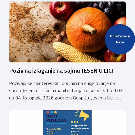
održati 12. rujna u Kongresnom centru na Zagrebačkom
velesajmu. Susret će i ove godine okupiti groomere,
stručnjake i zaljubljenike u njegu pasa iz cijele Hrvatske,
[…]
Upišite se u
bazu
Poziv na izlaganje na sajmu JESEN U LICI
Pozivaju se zainteresirani obrtnici na sudjelovanje na
sajmu Jesen u Lici koja manifestacija će se održati od 02.
do 04. listopada 2026.godine u Gospiću. Jesen u Lici je
izložba tradicijskih proizvoda koja se po 28. puta održava
u Gospiću i prerasla je u najznačajnjiju gospodarsku,
kulturnu i etno manifestaciju na području Ličko-senjske
županije. Organizator izložbe […]