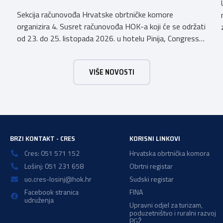
Sekcija računovođa Hrvatske obrtničke komore
organizira 4. Susret računovođa HOK-a koji će se održati
od 23. do 25. listopada 2026. u hotelu Pinija, Congress
& Event Center Zadar (Petrčane). Susret će službeno biti
otvoren u petak, 23. listopada 2026. u
VIŠE NOVOSTI
poslijepodnevnim, uz uvodno predavanje i pozdrav
domaćina. Tijekom subote, 24. listopada, održavat će se
predavanja, interaktivne radionice te okrugli stolovi na
aktualne teme. […]
BRZI KONTAKT - CRES
KORISNI LINKOVI
Cres: 051 571 152
Hrvatska obrtnička komora
Lošinj: 051 231 658
Obrtni registar
uo.cres-losinj@hok.hr
Sudski registar
Facebook stranica
FINA
udruženja
Upravni odjel za turizam,
poduzetništvo i ruralni razvoj
PGŽ