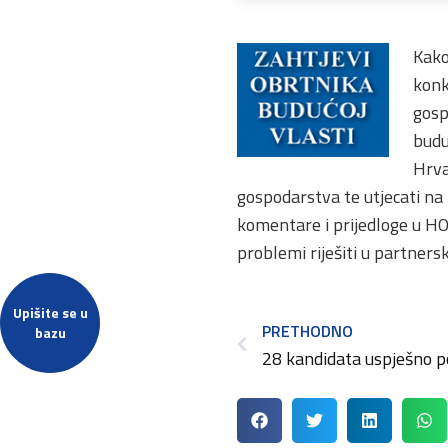
Kako
konk
gosp
budu
Hrva
gospodarstva te utjecati na
komentare i prijedloge u H
problemi riješiti u partner
Upišite se u
PRETHODNO
bazu
28 kandidata uspješno po