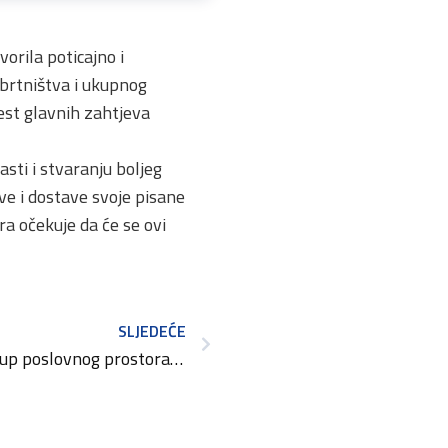
orila poticajno i
obrtništva i ukupnog
est glavnih zahtjeva
asti i stvaranju boljeg
ve i dostave svoje pisane
a očekuje da će se ovi
SLJEDEĆE
Natječaj za davanje u zakup poslovnog prostora – Doma obrtnika u Crikvenici