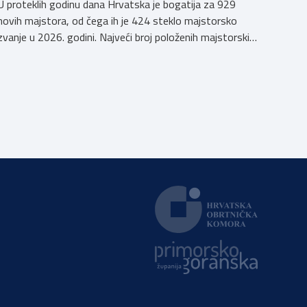
U proteklih godinu dana Hrvatska je bogatija za 929
novih majstora, od čega ih je 424 steklo majstorsko
zvanje u 2026. godini. Najveći broj položenih majstorskih
ispita u posljednjih godinu dana bio je u majstorskim
zvanjima majstor elektroinstalater, majstor frizer,
majstor vodoinstalatera, instalatera grijanja i
klimatizacije te majstora automehaničara. Najveći broj
navedenih majstorskih ispita položeno […]