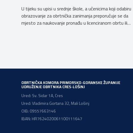
U tijeku su upisi u srednje škole, a učenicima koji odabiru
obrazovanje za obrtnička zanimanja preporučuje se da
mjesto za naukovanje pronađu u licenciranom obrtu ili
pravnoj osobi. Hrvatska obrtnička komora poziva
obrtnike koji još nemaju licenciju da pokrenu postupak
licenciranja kako bi budućim učenicima omogućili
kvalitetno i sigurno stjecanje praktičnih znanja, a
istodobno ulagali u razvoj […]
OBRTNIČKA KOMORA PRIMORSKO-GORANSKE ŽUPANIJE
UDRUŽENJE OBRTNIKA CRES-LOŠINJ
Ured: Sv. Sidar 1A, Cres
Ured: Vladimira Gortana 32, Mali Lošinj
OIB: 09557663146
IBAN: HR7624020061100111647