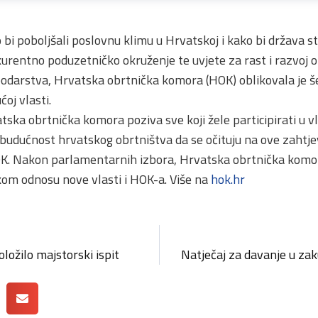
 bi poboljšali poslovnu klimu u Hrvatskoj i kako bi država stv
urentno poduzetničko okruženje te uvjete za rast i razvoj 
odarstva, Hrvatska obrtnička komora (HOK) oblikovala je š
ćoj vlasti.
tska obrtnička komora poziva sve koji žele participirati u vl
 budućnost hrvatskog obrtništva da se očituju na ove zahtje
OK. Nakon parlamentarnih izbora, Hrvatska obrtnička komor
skom odnosu nove vlasti i HOK-a. Više na
hok.hr
ložilo majstorski ispit