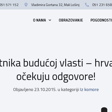
051 571 152
Vladimira Gortana 32, Mali Lošinj
051 231 658
O NAMA
OBRAZOVANJE
POGODNOSTI
tnika budućoj vlasti – hrva
očekuju odgovore!
Objavljeno
23.10.2015.
u kategoriji
Iz komore