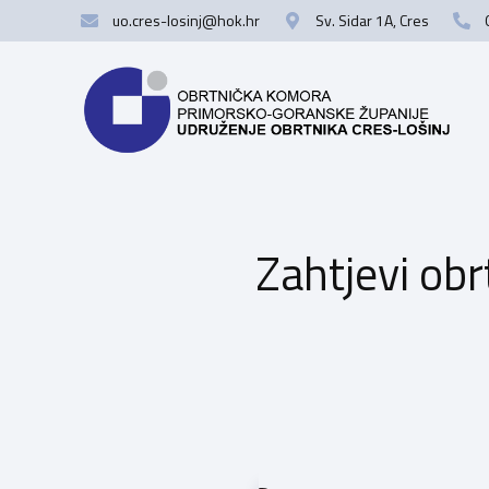
uo.cres-losinj@hok.hr
Sv. Sidar 1A, Cres
Zahtjevi obr