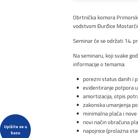
Obrtnička komora Primorsko
vodstvom Đurđice Mostarčić
Seminar će se održati 14. pr
Na seminaru, koji svake godin
informacije o temama:
porezni status danih i 
evidentiranje potpora 
amortizacija, otpis potr
zakonska umanjenja po
minimalna plaća i nove
novi način obračuna pl
Upišite se u
napojnice (prolazna stav
bazu