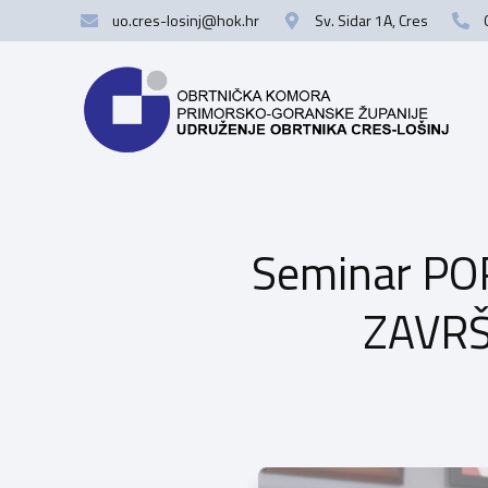
uo.cres-losinj@hok.hr
Sv. Sidar 1A, Cres
Seminar PO
ZAVRŠ