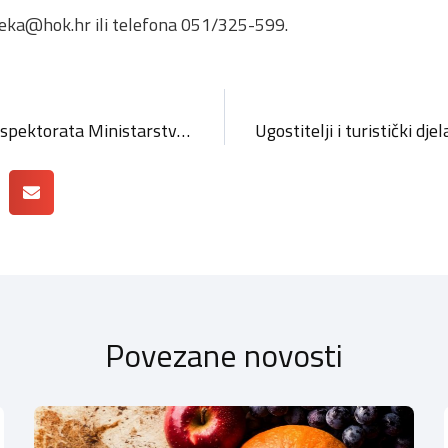
ijeka@hok.hr
ili telefona 051/325-599.
Obavijest Financijskog inspektorata Ministarstva financija RH o novom roku za popunjavanje Upitnika o usklađenosti sa Zakonom o sprječavanju pranja novca i financiranja terorizma – računovodstvene profesije
Povezane novosti