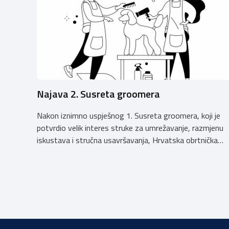
Najava 2. Susreta groomera
Nakon iznimno uspješnog 1. Susreta groomera, koji je
potvrdio velik interes struke za umrežavanje, razmjenu
iskustava i stručna usavršavanja, Hrvatska obrtnička
komora organizira 2. Susret groomera HOK-a, koji će se
održati 12. rujna u Kongresnom centru na Zagrebačkom
velesajmu. Susret će i ove godine okupiti groomere,
stručnjake i zaljubljenike u njegu pasa iz cijele Hrvatske,
[…]