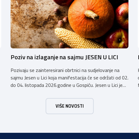
Poziv na izlaganje na sajmu JESEN U LICI
Pozivaju se zainteresirani obrtnici na sudjelovanje na
sajmu Jesen u Lici koja manifestacija će se održati od 02.
do 04. listopada 2026.godine u Gospiću. Jesen u Lici je
izložba tradicijskih proizvoda koja se po 28. puta održava
u Gospiću i prerasla je u najznačajnjiju gospodarsku,
VIŠE NOVOSTI
kulturnu i etno manifestaciju na području Ličko-senjske
županije. Organizator izložbe […]