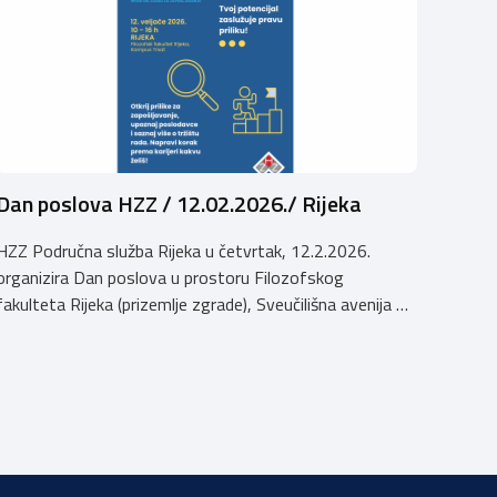
Dan poslova HZZ / 12.02.2026./ Rijeka
HZZ Područna služba Rijeka u četvrtak, 12.2.2026.
organizira Dan poslova u prostoru Filozofskog
fakulteta Rijeka (prizemlje zgrade), Sveučilišna avenija 4,
kampus Trsat, u vremenu od 10:00 do 16:00 sati. Dan
poslova je sajamsko-edukativno događanje koje za cilj
ima: Što Dan poslova nudi: U okviru Dana poslova, HZZ,
Područna služba Rijeka održati će prezentaciju o
mjerama […]