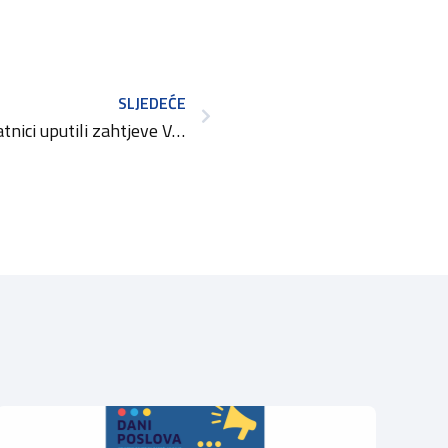
SLJEDEĆE
Ugostitelji i turistički djelatnici uputili zahtjeve Vladi