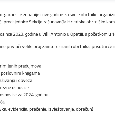
-goranske županije i ove godine za svoje obrtnike organizi
, predsjednice Sekcije računovođa Hrvatske obrtničke kom
osinca 2023. godine u Villi Antonio u Opatiji, s početkom u 1
e privlači veliki broj zainteresiranih obrtnika, prisutni će i
primljenih predujmova
u poslovnim knjigama
aživanja i obveza
rezne osnovice
 osnovice za 2024. godinu
aća
ka, evidencija, praćenje, izvještavanje, obračun)