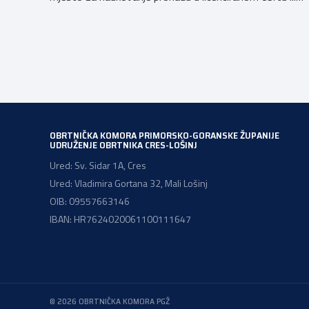
pravnoj osobi. Hrvatska obrtnička komora poziva
obrtnike koji još nemaju licenciju da pokrenu postupak
licenciranja kako bi budućim učenicima omogućili
kvalitetno i sigurno stjecanje praktičnih znanja, a
istodobno ulagali u razvoj […]
OBRTNIČKA KOMORA PRIMORSKO-GORANSKE ŽUPANIJE
UDRUŽENJE OBRTNIKA CRES-LOŠINJ
Ured: Sv. Sidar 1A, Cres
Ured: Vladimira Gortana 32, Mali Lošinj
OIB: 09557663146
IBAN: HR7624020061100111647
© 2026 OBRTNIČKA KOMORA PGŽ