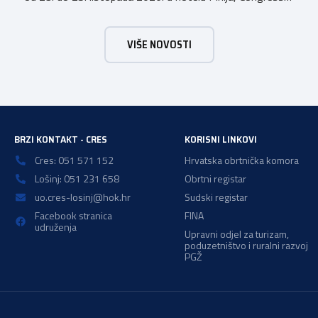
& Event Center Zadar (Petrčane). Susret će službeno biti
otvoren u petak, 23. listopada 2026. u
VIŠE NOVOSTI
poslijepodnevnim, uz uvodno predavanje i pozdrav
domaćina. Tijekom subote, 24. listopada, održavat će se
predavanja, interaktivne radionice te okrugli stolovi na
aktualne teme. […]
BRZI KONTAKT - CRES
KORISNI LINKOVI
Cres: 051 571 152
Hrvatska obrtnička komora
Lošinj: 051 231 658
Obrtni registar
uo.cres-losinj@hok.hr
Sudski registar
Facebook stranica
FINA
udruženja
Upravni odjel za turizam,
poduzetništvo i ruralni razvoj
PGŽ