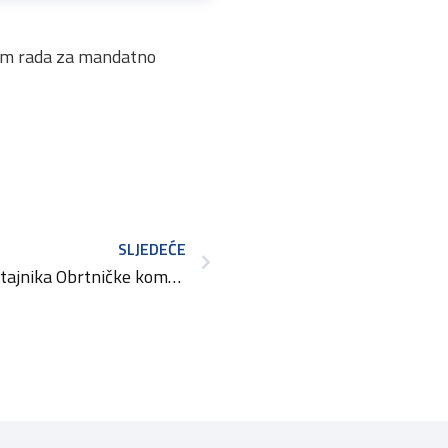
ram rada za mandatno
SLJEDEĆE
Natječaj za radno mjesto tajnika Obrtničke komore PGŽ