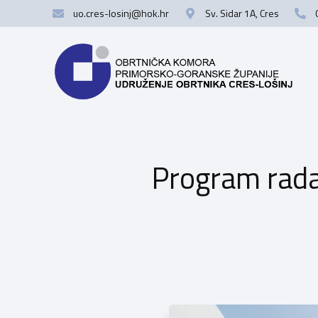
uo.cres-losinj@hok.hr
Sv. Sidar 1A, Cres
Program rada