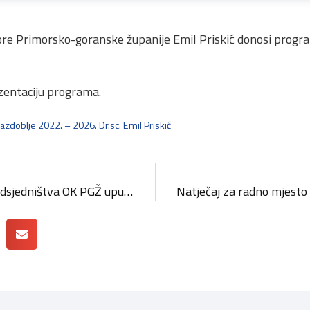
re Primorsko-goranske županije Emil Priskić donosi prog
zentaciju programa.
doblje 2022. – 2026. Dr.sc. Emil Priskić
Predsjednik i članovi Predsjedništva OK PGŽ uputili su poruku obrtnicima