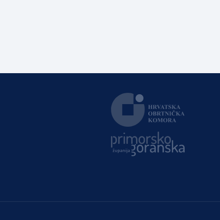
zvanjima majstor elektroinstalater, majstor frizer,
majstor vodoinstalatera, instalatera grijanja i
klimatizacije te majstora automehaničara. Najveći broj
navedenih majstorskih ispita položeno […]