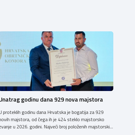
Unatrag godinu dana 929 nova majstora
U proteklih godinu dana Hrvatska je bogatija za 929
novih majstora, od čega ih je 424 steklo majstorsko
zvanje u 2026. godini. Najveći broj položenih majstorskih
ispita u posljednjih godinu dana bio je u majstorskim