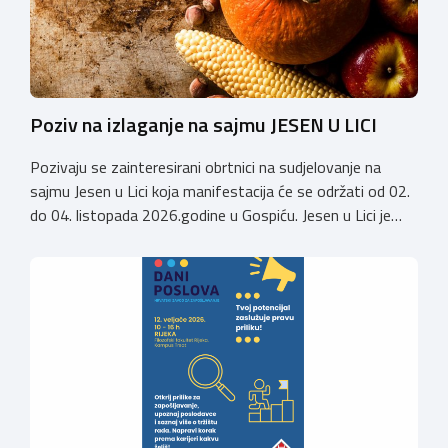
Poziv na izlaganje na sajmu JESEN U LICI
Pozivaju se zainteresirani obrtnici na sudjelovanje na
sajmu Jesen u Lici koja manifestacija će se održati od 02.
do 04. listopada 2026.godine u Gospiću. Jesen u Lici je
izložba tradicijskih proizvoda koja se po 28. puta održava
u Gospiću i prerasla je u najznačajnjiju gospodarsku,
kulturnu i etno manifestaciju na području Ličko-senjske
županije. Organizator izložbe […]