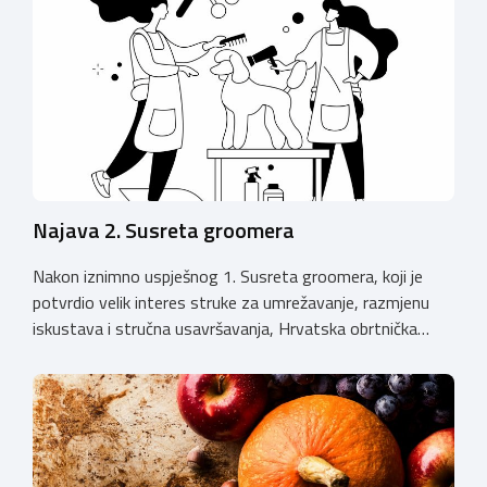
Najava 2. Susreta groomera
Nakon iznimno uspješnog 1. Susreta groomera, koji je
potvrdio velik interes struke za umrežavanje, razmjenu
iskustava i stručna usavršavanja, Hrvatska obrtnička
komora organizira 2. Susret groomera HOK-a, koji će se
održati 12. rujna u Kongresnom centru na Zagrebačkom
velesajmu. Susret će i ove godine okupiti groomere,
stručnjake i zaljubljenike u njegu pasa iz cijele Hrvatske,
[…]