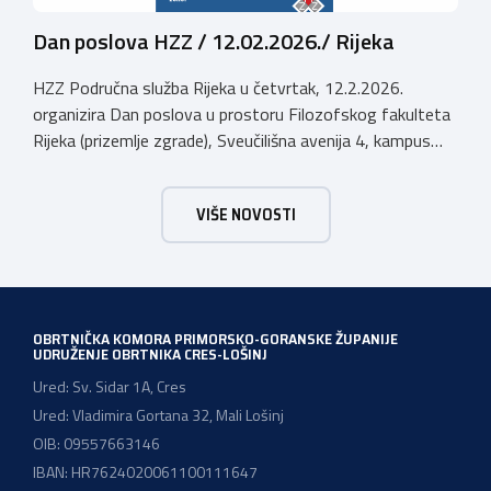
Dan poslova HZZ / 12.02.2026./ Rijeka
HZZ Područna služba Rijeka u četvrtak, 12.2.2026.
organizira Dan poslova u prostoru Filozofskog fakulteta
Rijeka (prizemlje zgrade), Sveučilišna avenija 4, kampus
Trsat, u vremenu od 10:00 do 16:00 sati. Dan poslova je
sajamsko-edukativno događanje koje za cilj ima: Što Dan
VIŠE NOVOSTI
poslova nudi: U okviru Dana poslova, HZZ, Područna
služba Rijeka održati će prezentaciju o mjerama […]
OBRTNIČKA KOMORA PRIMORSKO-GORANSKE ŽUPANIJE
UDRUŽENJE OBRTNIKA CRES-LOŠINJ
Ured: Sv. Sidar 1A, Cres
Ured: Vladimira Gortana 32, Mali Lošinj
OIB: 09557663146
IBAN: HR7624020061100111647