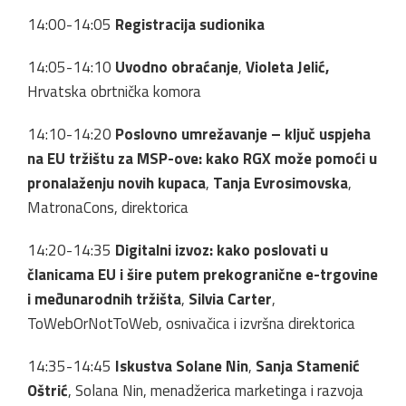
14:00-14:05
Registracija sudionika
14:05-14:10
Uvodno obraćanje
,
Violeta Jelić,
Hrvatska obrtnička komora
14:10-14:20
Poslovno
umrežavanje – ključ uspjeha
na EU tržištu za MSP-ove: kako RGX može pomoći u
pronalaženju novih kupaca
,
Tanja Evrosimovska
,
MatronaCons, direktorica
14:20-14:35
Digitalni izvoz: kako poslovati u
članicama EU i šire putem prekogranične e-trgovine
i međunarodnih tržišta
,
Silvia Carter
,
ToWebOrNotToWeb, osnivačica i izvršna direktorica
14:35-14:45
Iskustva Solane Nin
,
Sanja Stamenić
Oštrić
, Solana Nin, menadžerica marketinga i razvoja