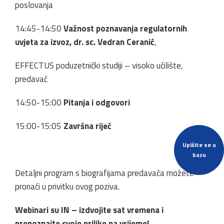
poslovanja
14:45-14:50
Važnost poznavanja regulatornih
uvjeta za izvoz, dr. sc. Vedran Ceranić
,
EFFECTUS poduzetnički studiji – visoko učilište,
predavač
14:50-15:00
Pitanja i odgovori
15:00-15:05
Završna riječ
Upišite se u
bazu
Detaljni program s biografijama predavača možete
pronaći u privitku ovog poziva.
Webinari su IN – izdvojite sat vremena i
prepoznajte svoje prilike na vrijeme!