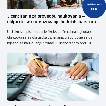
Upišite se u
bazu
Licenciranje za provedbu naukovanja –
uključite se u obrazovanje budućih majstora
U tijeku su upisi u srednje škole, a učenicima koji odabiru
obrazovanje za obrtnička zanimanja preporučuje se da
mjesto za naukovanje pronađu u licenciranom obrtu ili
pravnoj osobi. Hrvatska obrtnička komora poziva obrtnike
koji još nemaju licenciju da pokrenu postupak
licenciranja kako bi budućim učenicima omogućili
kvalitetno i sigurno stjecanje praktičnih znanja, a
istodobno ulagali u razvoj […]