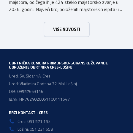
majstora, od čega ih je 424 steklo majstorsko zvanje u
2026. godini. Najveći broj položenih majstorskih ispita u
posljednjih godinu dana bio je u majstorskim zvanjima
majstor elektroinstalater, majstor frizer, majstor
VIŠE NOVOSTI
vodoinstalatera, instalatera grijanja i klimatizacije te
majstora automehaničara. Najveći broj navedenih
majstorskih ispita položeno […]
OBRTNIČKA KOMORA PRIMORSKO-GORANSKE ŽUPANIJE
UDRUŽENJE OBRTNIKA CRES-LOŠINJ
Ured: Sv. Sidar 1A, Cres
Ured: Vladimira Gortana 32, Mali Lošinj
OIB: 09557663146
IBAN: HR7624020061100111647
BRZI KONTAKT - CRES
Cres: 051 571 152
Lošinj: 051 231 658