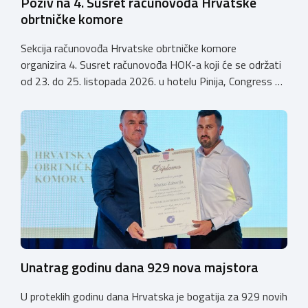
Poziv na 4. Susret računovođa Hrvatske
obrtničke komore
Sekcija računovođa Hrvatske obrtničke komore
organizira 4. Susret računovođa HOK-a koji će se održati
od 23. do 25. listopada 2026. u hotelu Pinija, Congress &
Event Center Zadar (Petrčane). Susret će službeno biti
otvoren u petak, 23. listopada 2026. u
poslijepodnevnim, uz uvodno predavanje i pozdrav
domaćina. Tijekom subote, 24. listopada, održavat će se
predavanja, interaktivne radionice te okrugli stolovi na
aktualne teme. […]
Unatrag godinu dana 929 nova majstora
U proteklih godinu dana Hrvatska je bogatija za 929 novih