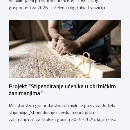
objavilo Javni poziv Konkurentnost turističkog
gospodarstva 2026. – Zelena i digitalna tranzicija
poduzetnika u turizmu za dodjelu bespovratnih potpora
male vrijednosti u ukupnom iznosu od 3.403.640,00 €.
Program je namijenjen subjektima malog gospodarstva
registriranim za ugostiteljske i/ili turističke djelatnosti,
obiteljskim poljoprivrednim
gospodarstvima/poljoprivrednicima koja su registrirana
za pružanje […]
Projekt “Stipendiranje učenika u obrtničkim
zanimanjima”
Ministarstvo gospodarstva objavilo je poziv za dodjelu
stipendija „Stipendiranje učenika u obrtničkim
zanimanjima“ za školsku godinu 2025./2026. kojim se
dodjeljuju stipendije učenicima koji se u školskoj godini