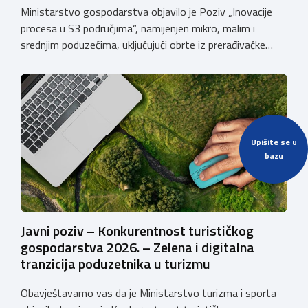
Ministarstvo gospodarstva objavilo je Poziv „Inovacije
procesa u S3 područjima“, namijenjen mikro, malim i
srednjim poduzećima, uključujući obrte iz prerađivačke
industrije, koji razvijaju inovativne proizvode i žele ih
uspješnije plasirati na tržište kroz modernizaciju poslovnih
procesa. Poziv se provodi u okviru PKK 2021. – 2027. Cilj
Poziva je potaknuti uvođenje inovacija procesa i
organizacije poslovanja koje […]
Upišite se u
bazu
Javni poziv – Konkurentnost turističkog
gospodarstva 2026. – Zelena i digitalna
tranzicija poduzetnika u turizmu
Obavještavamo vas da je Ministarstvo turizma i sporta