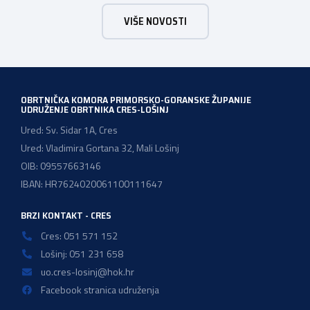
2025./2026. obrazuju temeljem programa/kurikula u
VIŠE NOVOSTI
trogodišnjem trajanju za stjecanje deficitarnih obrtničkih
zanimanja, sukladno Preporukama za obrazovnu upisnu
politiku i politiku stipendiranja za 2025. i 2026. godinu,
Hrvatskog zavoda za zapošljavanje, […]
OBRTNIČKA KOMORA PRIMORSKO-GORANSKE ŽUPANIJE
UDRUŽENJE OBRTNIKA CRES-LOŠINJ
Ured: Sv. Sidar 1A, Cres
Ured: Vladimira Gortana 32, Mali Lošinj
OIB: 09557663146
IBAN: HR7624020061100111647
BRZI KONTAKT - CRES
Cres: 051 571 152
Lošinj: 051 231 658
uo.cres-losinj@hok.hr
Facebook stranica udruženja