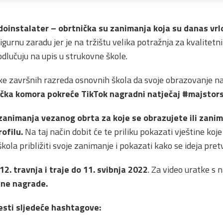
doinstalater – obrtnička su zanimanja koja su danas vrl
igurnu zaradu jer je na tržištu velika potražnja za kvalite
dlučuju na upis u strukovne škole.
ke završnih razreda osnovnih škola da svoje obrazovanje n
ička komora pokreće
TikTok nagradni natječaj
#majstors
zanimanja vezanog obrta za koje se obrazujete ili zanim
ofilu.
Na taj način dobit će te priliku pokazati vještine koje
ola približiti svoje zanimanje i pokazati kako se ideja pre
12. travnja i traje do 11. svibnja 2022
. Za video uratke s
dne nagrade.
vesti sljedeće hashtagove: