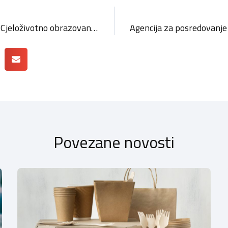
Javni poziv za Program “Cjeloživotno obrazovanje za obrtništvo” za 2022. godinu
Povezane novosti