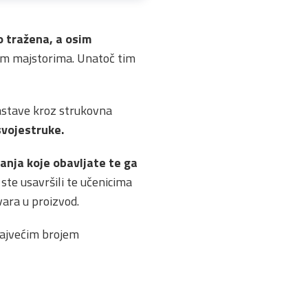
o tražena, a osim
tnim majstorima. Unatoč tim
astave kroz strukovna
vojestruke.
anja koje obavljate te ga
 ste usavršili te učenicima
tvara u proizvod.
 najvećim brojem