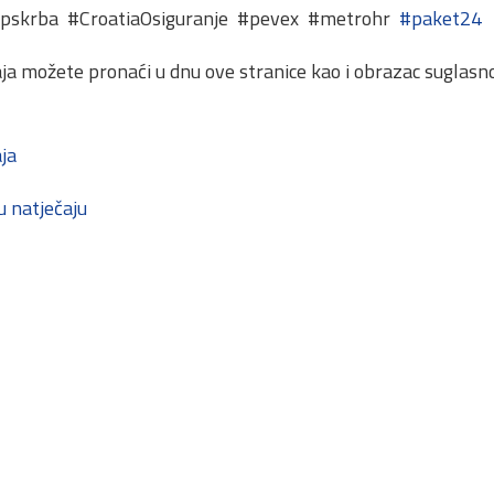
opskrba #CroatiaOsiguranje #pevex #metrohr
#paket24
ja možete pronaći u dnu ove stranice kao i obrazac suglasno
ja
u natječaju