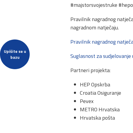
#majstorsvojestruke #hep
Pravilnik nagradnog natječa
nagradnom natječaju.
Pravilnik nagradnog natječa
Upišite se u
Suglasnost za sudjelovanje 
bazu
Partneri projekta:
HEP Opskrba
Croatia Osiguranje
Pevex
METRO Hrvatska
Hrvatska pošta