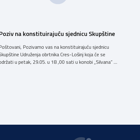
Poziv na konstituirajuću sjednicu Skupštine
Poštovani, Pozivamo vas na konstituirajuću sjednicu
Skupštine Udruženja obrtnika Cres-Lošinj koja će se
održati u petak, 29.05. u 18 ,00 sati u konobi „Silvana“ u
Malom Lošinju, Lošinjskih pomoraca 2. Dnevni red: 1.
Izbor zapisničara i dva ovjerovitelja
zapisnika2.Konstituiranje Skupštine Udruženja obrtnika
Cres–Lošinja. Imenovanje članova Skupštine b.
Imenovanje članova Upravnog odbora c. Izbor i
imenovanje […]