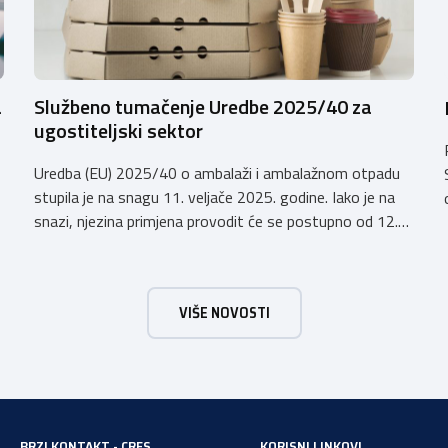
a
Službeno tumačenje Uredbe 2025/40 za
ugostiteljski sektor
Uredba (EU) 2025/40 o ambalaži i ambalažnom otpadu
stupila je na snagu 11. veljače 2025. godine. Iako je na
snazi, njezina primjena provodit će se postupno od 12.
kolovoza 2026.godine. Hrvatska obrtnička komora
zatražila je od Ministarstva zaštite okoliša i zelene
tranzicije službeno tumačenje Uredbe te njen utjecaj na
VIŠE NOVOSTI
ugostiteljski sektor. Tumačenje prenosimo u cijelosti: […]
a
BRZI KONTAKT - CRES
KORISNI LINKOVI