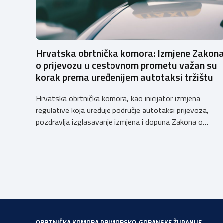
Hrvatska obrtnička komora: Izmjene Zakon
o prijevozu u cestovnom prometu važan su
korak prema uređenijem autotaksi tržištu
Hrvatska obrtnička komora, kao inicijator izmjena
regulative koja uređuje područje autotaksi prijevoza,
pozdravlja izglasavanje izmjena i dopuna Zakona o
prijevozu u cestovnom prometu. Još od 2018. godine
Komora upozorava na sve manjkavosti koje je donijela
potpuna liberalizacija taksi tržišta tako da ove izmjene
predstavljaju važan iskorak prema uređenijem tržištu,
sigurnijem prijevozu putnika i stvaranju pravednijih uvjet
[…]
OBRTNIČKA KOMORA PRIMORSKO-GORANSKE ŽUPANIJE