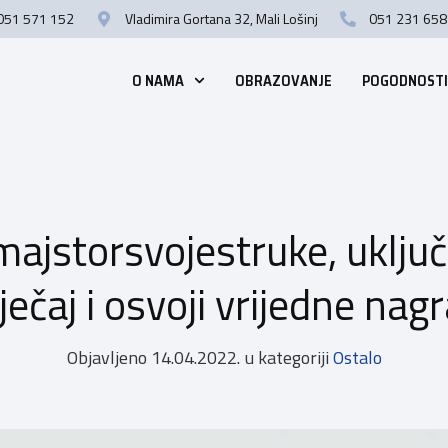
051 571 152
Vladimira Gortana 32, Mali Lošinj
051 231 658
O NAMA
OBRAZOVANJE
POGODNOSTI
majstorsvojestruke, uključ
ječaj i osvoji vrijedne nag
Objavljeno
14.04.2022.
u kategoriji
Ostalo