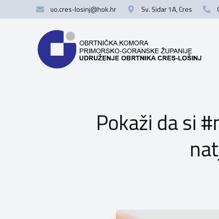
uo.cres-losinj@hok.hr
Sv. Sidar 1A, Cres
Pokaži da si #
nat