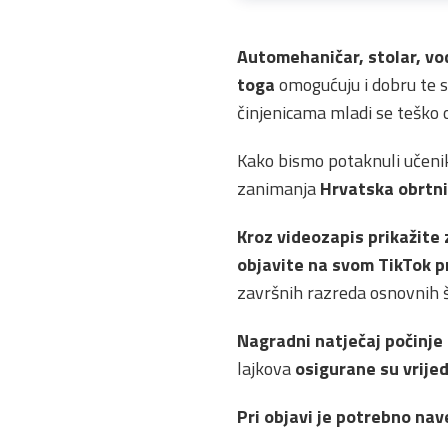
Automehaničar, stolar, vo
toga
omogućuju i dobru te s
činjenicama mladi se teško o
Kako bismo potaknuli učeni
zanimanja
Hrvatska obrtn
Kroz videozapis prikažite 
objavite na svom TikTok pr
završnih razreda osnovnih šk
Nagradni natječaj počinje 
lajkova
osigurane su vrije
Pri objavi je potrebno na