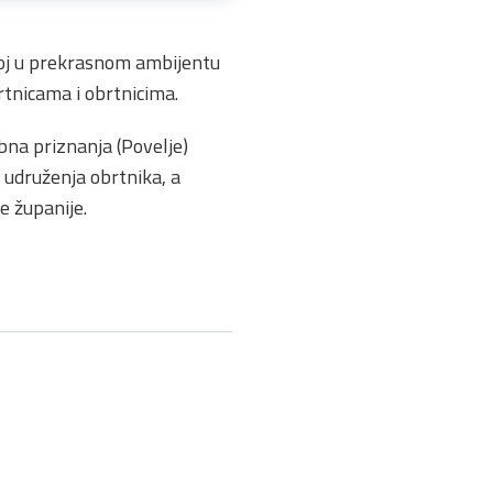
oj u prekrasnom ambijentu
rtnicama i obrtnicima.
bna priznanja (Povelje)
u udruženja obrtnika, a
e županije.