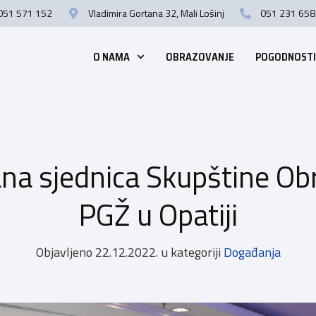
051 571 152
Vladimira Gortana 32, Mali Lošinj
051 231 658
O NAMA
OBRAZOVANJE
POGODNOSTI
na sjednica Skupštine Ob
PGŽ u Opatiji
Objavljeno
22.12.2022.
u kategoriji
Događanja