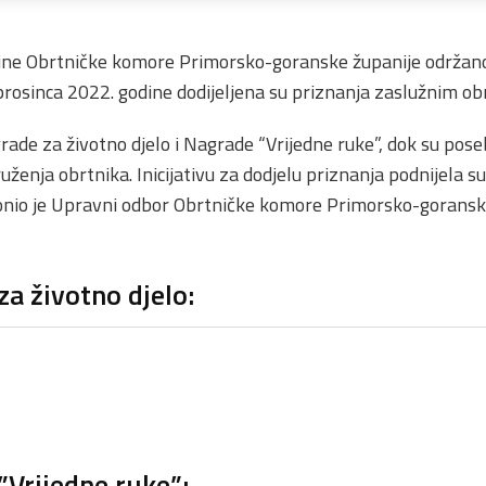
tine Obrtničke komore Primorsko-goranske županije održan
 prosinca 2022. godine dodijeljena su priznanja zaslužnim ob
ade za životno djelo i Nagrade “Vrijedne ruke”, dok su pose
ruženja obrtnika. Inicijativu za dodjelu priznanja podnijela s
donio je Upravni odbor Obrtničke komore Primorsko-goransk
za životno djelo:
”Vrijedne ruke”: