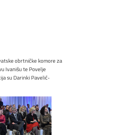
rvatske obrtničke komore za
vu Ivanišu te Povelje
ja su Darinki Pavelić-