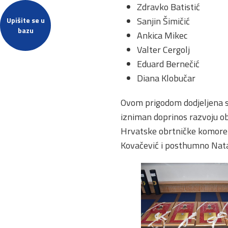
Zdravko Batistić
Sanjin Šimičić
Upišite se u
bazu
Ankica Mikec
Valter Cergolj
Eduard Bernečić
Diana Klobučar
Ovom prigodom dodjeljena s
izniman doprinos razvoju obr
Hrvatske obrtničke komore z
Kovačević i posthumno Natal