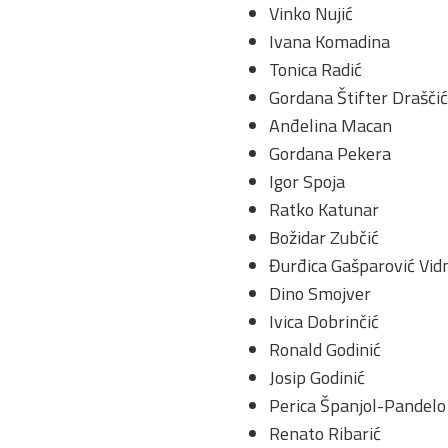
Vinko Nujić
Ivana Komadina
Tonica Radić
Gordana Štifter Draščić
Anđelina Macan
Gordana Pekera
Igor Spoja
Ratko Katunar
Božidar Zubčić
Đurđica Gašparović Vi
Dino Smojver
Ivica Dobrinčić
Ronald Godinić
Josip Godinić
Perica Španjol-Pandelo
Renato Ribarić