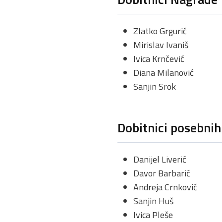
Zlatko Grgurić
Mirislav Ivaniš
Ivica Krnčević
Diana Milanović
Sanjin Srok
Dobitnici posebnih
Danijel Liverić
Davor Barbarić
Andreja Crnković
Sanjin Huš
Ivica Pleše