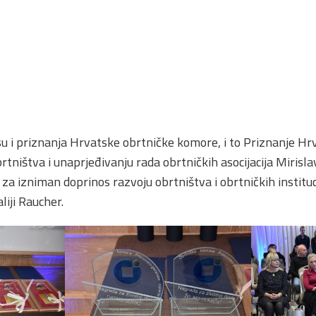
u i priznanja Hrvatske obrtničke komore, i to Priznanje H
tništva i unaprjeđivanju rada obrtničkih asocijacija Mirisla
a izniman doprinos razvoju obrtništva i obrtničkih instituci
iji Raucher.