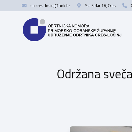
uo.cres-losinj@hok.hr
Sv. Sidar 1A, Cres
Održana sveča