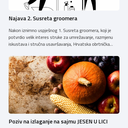
Najava 2. Susreta groomera
Nakon iznimno uspješnog 1. Susreta groomera, koji je
potvrdio velik interes struke za umrežavanje, razmjenu
iskustava i stručna usavršavanja, Hrvatska obrtnička
komora organizira 2. Susret groomera HOK-a, koji će se
održati 12. rujna u Kongresnom centru na Zagrebačkom
velesajmu. Susret će i ove godine okupiti groomere,
stručnjake i zaljubljenike u njegu pasa iz cijele Hrvatske,
[…]
Poziv na izlaganje na sajmu JESEN U LICI