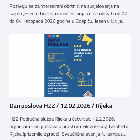
Pozivaju se zainteresirani obrtnici na sudjelovanje na
sajmu Jesen u Lici koja manifestacija će se održati od 02.
do 04. listopada 2026.godine u Gospiću. Jesen u Lici je
izložba tradicijskih proizvoda koja se po 28. puta održava
u Gospiću i prerasla je u najznačajnjiju gospodarsku,
kulturnu i etno manifestaciju na području Ličko-senjske
županije. Organizator izložbe […]
Dan poslova HZZ / 12.02.2026./ Rijeka
HZZ Područna služba Rijeka u četvrtak, 12.2.2026.
organizira Dan poslova u prostoru Filozofskog fakulteta
Rijeka (prizemlje zgrade), Sveučilišna avenija 4, kampus