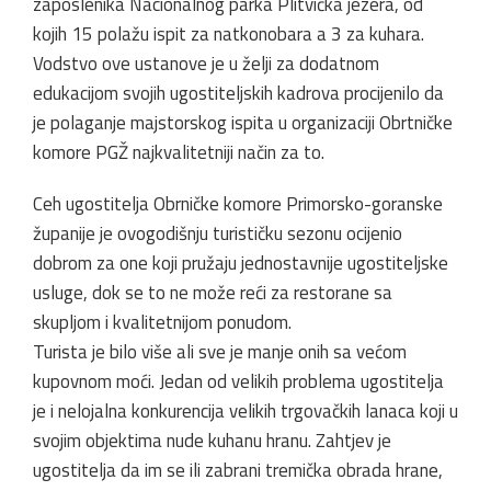
zaposlenika Nacionalnog parka Plitvička jezera, od
kojih 15 polažu ispit za natkonobara a 3 za kuhara.
Vodstvo ove ustanove je u želji za dodatnom
edukacijom svojih ugostiteljskih kadrova procijenilo da
je polaganje majstorskog ispita u organizaciji Obrtničke
komore PGŽ najkvalitetniji način za to.
Ceh ugostitelja Obrničke komore Primorsko-goranske
županije je ovogodišnju turističku sezonu ocijenio
dobrom za one koji pružaju jednostavnije ugostiteljske
usluge, dok se to ne može reći za restorane sa
skupljom i kvalitetnijom ponudom.
Turista je bilo više ali sve je manje onih sa većom
kupovnom moći. Jedan od velikih problema ugostitelja
je i nelojalna konkurencija velikih trgovačkih lanaca koji u
svojim objektima nude kuhanu hranu. Zahtjev je
ugostitelja da im se ili zabrani tremička obrada hrane,