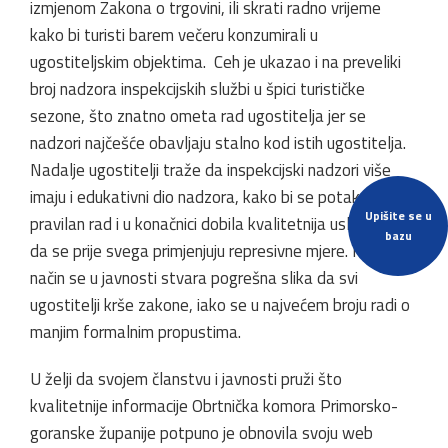
izmjenom Zakona o trgovini, ili skrati radno vrijeme
kako bi turisti barem večeru konzumirali u
ugostiteljskim objektima. Ceh je ukazao i na preveliki
broj nadzora inspekcijskih službi u špici turističke
sezone, što znatno ometa rad ugostitelja jer se
nadzori najčešće obavljaju stalno kod istih ugostitelja.
Nadalje ugostitelji traže da inspekcijski nadzori više
imaju i edukativni dio nadzora, kako bi se potaknuo
Upišite se u
pravilan rad i u konačnici dobila kvalitetnija usluga, a ne
bazu
da se prije svega primjenjuju represivne mjere. Na taj
način se u javnosti stvara pogrešna slika da svi
ugostitelji krše zakone, iako se u najvećem broju radi o
manjim formalnim propustima.
U želji da svojem članstvu i javnosti pruži što
kvalitetnije informacije Obrtnička komora Primorsko-
goranske županije potpuno je obnovila svoju web