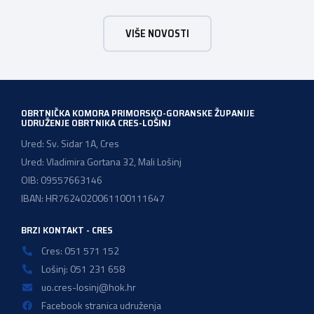
Trsat, u vremenu od 10:00 do 16:00 sati. Dan poslova je
sajamsko-edukativno događanje koje za cilj ima: Što Dan
VIŠE NOVOSTI
poslova nudi: U okviru Dana poslova, HZZ, Područna
služba Rijeka održati će prezentaciju o mjerama […]
OBRTNIČKA KOMORA PRIMORSKO-GORANSKE ŽUPANIJE
UDRUŽENJE OBRTNIKA CRES-LOŠINJ
Ured: Sv. Sidar 1A, Cres
Ured: Vladimira Gortana 32, Mali Lošinj
OIB: 09557663146
IBAN: HR7624020061100111647
BRZI KONTAKT - CRES
Cres: 051 571 152
Lošinj: 051 231 658
uo.cres-losinj@hok.hr
Facebook stranica udruženja