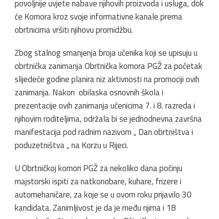
povoljnije uvjete nabave njihovih proizvoda i usluga, dok
će Komora kroz svoje informativne kanale prema
obrtnicima vršiti njihovu promidžbu.
Zbog stalnog smanjenja broja učenika koji se upisuju u
obrtnička zanimanja Obrtnička komora PGŽ za početak
slijedeće godine planira niz aktivnosti na promociji ovih
zanimanja. Nakon obilaska osnovnih škola i
prezentacije ovih zanimanja učenicima 7. i 8. razreda i
njihovim roditeljima, održala bi se jednodnevna završna
manifestacija pod radnim nazivom „ Dan obrtništva i
poduzetništva „ na Korzu u Rijeci.
U Obrtničkoj komori PGŽ za nekoliko dana počinju
majstorski ispiti za natkonobare, kuhare, frizere i
automehaničare, za koje se u ovom roku prijavilo 30
kandidata. Zanimljivost je da je među njima i 18