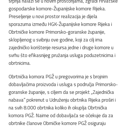
srpnja nalazi se u novim prostorijama, zgradi Hrvatske
gospodarske komore-Županijske komore Rijeka.
Preseljenje u novi prostor realizacija je dijela
sporazuma između HGK-Županijske komore Rijeka i
Obrtničke komore Primorsko-goranske županije,
sklopljenog u svibnju ove godine, koji za cilj ima
zajedničko korištenje resursa jedne i druge komore u
svrhu što efikasnijeg pružanja usluga poduzetnicima i
obrtnicima.
Obrtnička komora PGŽ u pregovorima je s brojnim
dobavljačima proizvoda i usluga s područja Primorsko-
goranske županije, s ciljem da se projekt „Zajednička
nabava” pokrenut u Udruženju obrtnika Rijeka proširi i
na svih 8.000 obrtnika koliko ih okuplja Obrtnička
komora PGŽ. Naime od dobavljača se očekuje da za
obrtnike članove Obrničke komore PGŽ osiguraju