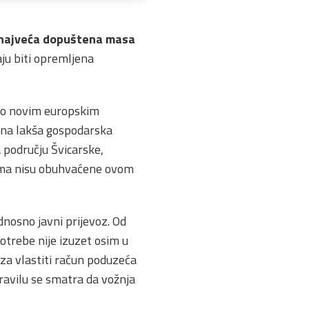
je najveća dopuštena masa
aju biti opremljena
 no novim europskim
i na lakša gospodarska
a području Švicarske,
zuma nisu obuhvaćene ovom
dnosno javni prijevoz. Od
otrebe nije izuzet osim u
za vlastiti račun poduzeća
pravilu se smatra da vožnja