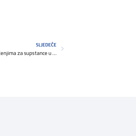
SLJEDEĆE
Obavijest o novim ograničenjima za supstance u kozmetičkim proizvodima temeljem Uredbe EU 2026/909