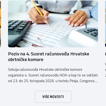
Poziv na 4. Susret računovođa Hrvatske
obrtničke komore
Sekcija računovođa Hrvatske obrtničke komore
organizira 4. Susret računovođa HOK-a koji će se održati
od 23. do 25. listopada 2026. u hotelu Pinija, Congress
& Event Center Zadar (Petrčane). Susret će službeno biti
otvoren u petak, 23. listopada 2026. u
VIŠE NOVOSTI
poslijepodnevnim, uz uvodno predavanje i pozdrav
domaćina. Tijekom subote, 24. listopada, održavat će se