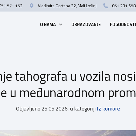
051 571 152
Vladimira Gortana 32, Mali Lošinj
051 231 658
O NAMA
OBRAZOVANJE
POGODNOSTI
e tahografa u vozila nosi
ne u međunarodnom prom
Objavljeno
25.05.2026.
u kategoriji
Iz komore