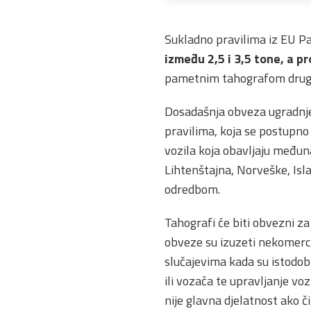
Sukladno pravilima iz EU Pa
između 2,5 i 3,5 tone, a
pametnim tahografom druge
Dosadašnja obveza ugradnje 
pravilima, koja se postupno
vozila koja obavljaju međuna
Lihtenštajna, Norveške, Is
odredbom.
Tahografi će biti obvezni za
obveze su izuzeti nekomercij
slučajevima kada su istodob
ili vozača te upravljanje vo
nije glavna djelatnost ako