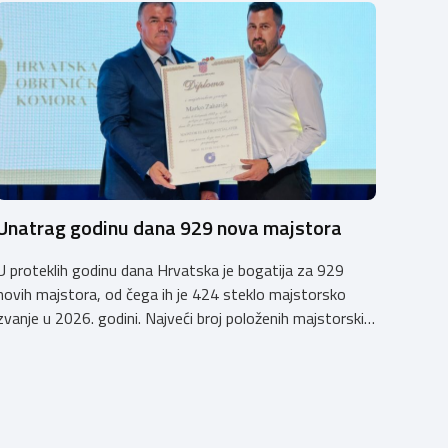
Unatrag godinu dana 929 nova majstora
U proteklih godinu dana Hrvatska je bogatija za 929
novih majstora, od čega ih je 424 steklo majstorsko
zvanje u 2026. godini. Najveći broj položenih majstorskih
ispita u posljednjih godinu dana bio je u majstorskim
zvanjima majstor elektroinstalater, majstor frizer,
majstor vodoinstalatera, instalatera grijanja i
klimatizacije te majstora automehaničara. Najveći broj
navedenih majstorskih ispita položeno […]