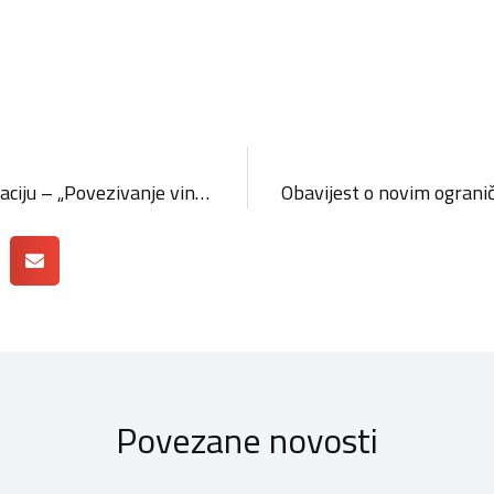
Poziv na besplatnu edukaciju – „Povezivanje vina i gastronomske ponude“ / HZZ vaučer
Povezane novosti