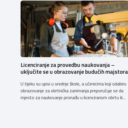
Licenciranje za provedbu naukovanja –
uključite se u obrazovanje budućih majstora
U tijeku su upisi u srednje škole, a učenicima koji odabiru
obrazovanje za obrtnička zanimanja preporučuje se da
mjesto za naukovanje pronađu u licenciranom obrtu ili
pravnoj osobi. Hrvatska obrtnička komora poziva
obrtnike koji još nemaju licenciju da pokrenu postupak
licenciranja kako bi budućim učenicima omogućili
kvalitetno i sigurno stjecanje praktičnih znanja, a