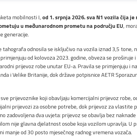
keta mobilnosti I,
od 1. srpnja 2026. sva N1 vozila čija 
 prometuju u međunarodnom prometu na području EU
, mor
 generacije.
tahografa odnosila se isključivo na vozila iznad 3,5 tone,
 primjenjuju od kolovoza 2023. godine, obveza se proširuje 
rodni prijevoz robe unutar EU-a. Pravila se primjenjuju i n
landa i Velike Britanije, dok države potpisnice AETR Spora
 sve prijevoznike koji obavljaju komercijalni prijevoz robe, o
alni prijevozi za osobne potrebe, dok prijevoz za vlastite p
no zadovoljena dva uvjeta: prijevoz se obavlja bez naknade 
zilom nije glavna djelatnost osobe koja vozilom upravlja. U 
 čini manje od 30 posto mjesečnog radnog vremena vozača.