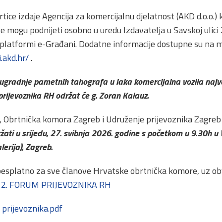
ice izdaje Agencija za komercijalnu djelatnost (AKD d.o.o.) k
se mogu podnijeti osobno u uredu Izdavatelja u Savskoj ulici
platformi e-Građani. Dodatne informacije dostupne su na m
.akd.hr/
.
ugradnje pametnih tahografa u laka komercijalna vozila naj
prijevoznika RH održat će g. Zoran Kalauz.
 Obrtnička komora Zagreb i Udruženje prijevoznika Zagreb 
ržati u srijedu, 27. svibnja 2026. godine s početkom u 9.30h u
lerija), Zagreb.
besplatno za sve članove Hrvatske obrtnička komore, uz o
 2. FORUM PRIJEVOZNIKA RH
prijevoznika.pdf