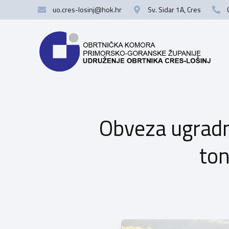
uo.cres-losinj@hok.hr
Sv. Sidar 1A, Cres
Obveza ugradnj
to