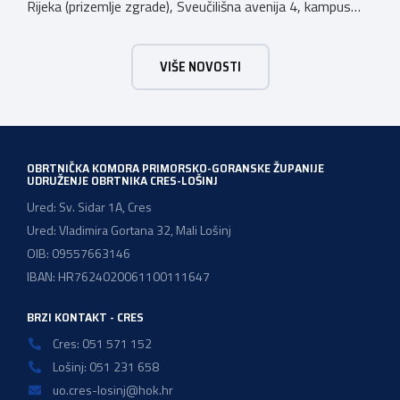
Rijeka (prizemlje zgrade), Sveučilišna avenija 4, kampus
Trsat, u vremenu od 10:00 do 16:00 sati. Dan poslova je
sajamsko-edukativno događanje koje za cilj ima: Što Dan
VIŠE NOVOSTI
poslova nudi: U okviru Dana poslova, HZZ, Područna
služba Rijeka održati će prezentaciju o mjerama […]
OBRTNIČKA KOMORA PRIMORSKO-GORANSKE ŽUPANIJE
UDRUŽENJE OBRTNIKA CRES-LOŠINJ
Ured: Sv. Sidar 1A, Cres
Ured: Vladimira Gortana 32, Mali Lošinj
OIB: 09557663146
IBAN: HR7624020061100111647
BRZI KONTAKT - CRES
Cres: 051 571 152
Lošinj: 051 231 658
uo.cres-losinj@hok.hr