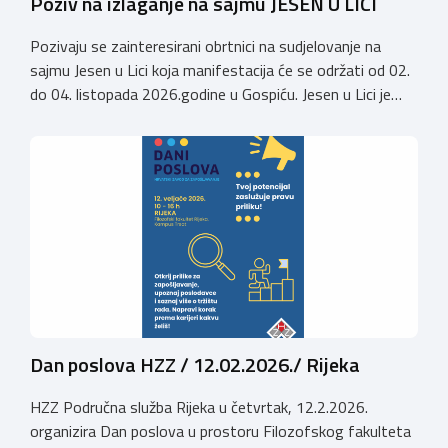
Poziv na izlaganje na sajmu JESEN U LICI
Pozivaju se zainteresirani obrtnici na sudjelovanje na
sajmu Jesen u Lici koja manifestacija će se održati od 02.
do 04. listopada 2026.godine u Gospiću. Jesen u Lici je
izložba tradicijskih proizvoda koja se po 28. puta održava
u Gospiću i prerasla je u najznačajnjiju gospodarsku,
kulturnu i etno manifestaciju na području Ličko-senjske
županije. Organizator izložbe […]
Dan poslova HZZ / 12.02.2026./ Rijeka
HZZ Područna služba Rijeka u četvrtak, 12.2.2026.
organizira Dan poslova u prostoru Filozofskog fakulteta