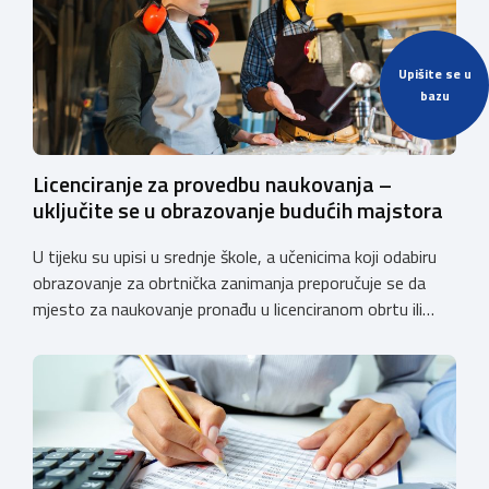
Upišite se u
bazu
Licenciranje za provedbu naukovanja –
uključite se u obrazovanje budućih majstora
U tijeku su upisi u srednje škole, a učenicima koji odabiru
obrazovanje za obrtnička zanimanja preporučuje se da
mjesto za naukovanje pronađu u licenciranom obrtu ili
pravnoj osobi. Hrvatska obrtnička komora poziva obrtnike
koji još nemaju licenciju da pokrenu postupak
licenciranja kako bi budućim učenicima omogućili
kvalitetno i sigurno stjecanje praktičnih znanja, a
istodobno ulagali u razvoj […]