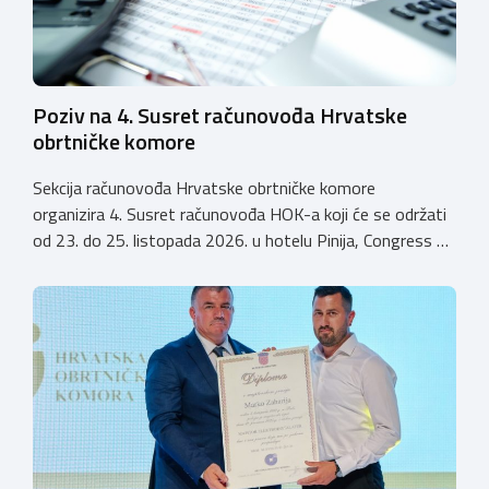
Poziv na 4. Susret računovođa Hrvatske
obrtničke komore
Sekcija računovođa Hrvatske obrtničke komore
organizira 4. Susret računovođa HOK-a koji će se održati
od 23. do 25. listopada 2026. u hotelu Pinija, Congress &
Event Center Zadar (Petrčane). Susret će službeno biti
otvoren u petak, 23. listopada 2026. u
poslijepodnevnim, uz uvodno predavanje i pozdrav
domaćina. Tijekom subote, 24. listopada, održavat će se
predavanja, interaktivne radionice te okrugli stolovi na
aktualne teme. […]