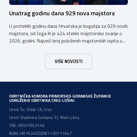
Unatrag godinu dana 929 nova majstora
U proteklih godinu dana Hrvatska je bogatija za 929 novih
majstora, od čega ih je 424 steklo majstorsko zvanje u
2026. godini. Najveći broj položenih majstorskih ispita u
posljednjih godinu dana bio je u majstorskim zvanjima
majstor elektroinstalater, majstor frizer, majstor
VIŠE NOVOSTI
vodoinstalatera, instalatera grijanja i klimatizacije te
majstora automehaničara. Najveći broj navedenih
majstorskih ispita položeno […]
OBRTNIČKA KOMORA PRIMORSKO-GORANSKE ŽUPANIJE
UDRUŽENJE OBRTNIKA CRES-LOŠINJ
Ured: Sv. Sidar 1A, Cres
Ured: Vladimira Gortana 32, Mali Lošinj
OIB: 09557663146
IBAN: HR7624020061100111647