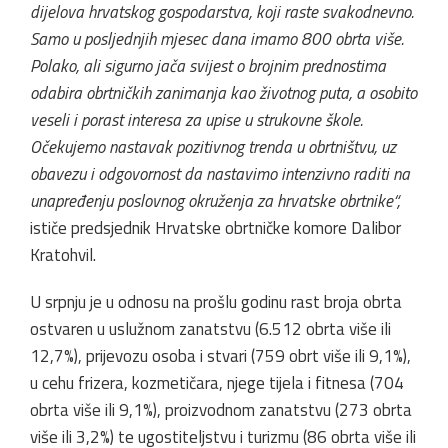
dijelova hrvatskog gospodarstva, koji raste svakodnevno.
Samo u posljednjih mjesec dana imamo 800 obrta više.
Polako, ali sigurno jača svijest o brojnim prednostima
odabira obrtničkih zanimanja kao životnog puta, a osobito
veseli i porast interesa za upise u strukovne škole.
Očekujemo nastavak pozitivnog trenda u obrtništvu, uz
obavezu i odgovornost da nastavimo intenzivno raditi na
unapređenju poslovnog okruženja za hrvatske obrtnike“,
ističe predsjednik Hrvatske obrtničke komore Dalibor
Kratohvil.
U srpnju je u odnosu na prošlu godinu rast broja obrta
ostvaren u uslužnom zanatstvu (6.512 obrta više ili
12,7%), prijevozu osoba i stvari (759 obrt više ili 9,1%),
u cehu frizera, kozmetičara, njege tijela i fitnesa (704
obrta više ili 9,1%), proizvodnom zanatstvu (273 obrta
više ili 3,2%) te ugostiteljstvu i turizmu (86 obrta više ili