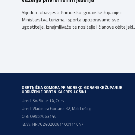
Slijedom obavijesti Primorsko-goranske županije i
Ministarstva turizma i sporta upozoravamo sve
ugostitelje, iznajmljivače te nositelje i članove obiteljski
poljoprivrednih gospodarstava o prestanku važenja
privremenih rješenja izdanih sukladno Zakonu o
ugostiteljskoj djelatnosti. Ministarstvo podsjeća da se
od 1. siječnja 2025. godine više ne mogu podnositi novi
zahtjevi za izdavanje privremenih rješenja, dok već izdan
privremena rješenja […]
OBRTNIČKA KOMORA PRIMORSKO-GORANSKE ŽUPANIJE
UDRUŽENJE OBRTNIKA CRES-LOŠINJ
Ured: Sv. Sidar 1A, Cres
Ured: Vladimira Gortana 32, Mali Lošinj
OIB: 09557663146
IBAN: HR7624020061100111647