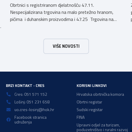
Obrtnici s registriranom djelatnošću 47.11.
Nespecijalizirana trgovina na malo pretežno hranom,
pićima i duhanskim proizvodima i 47.25 Trgovina na
h
malo pićima, koji putem webshopa prodaju alkoholna
pića, pića koja sadrže alkohol i energetska pića dužni su
uskladiti svoje poslovne procese i osigurati tehničko
VIŠE NOVOSTI
rješenje za vjerodostojnu provjeru punoljetnosti kupca
putem sustava e-Građani ili putem mobilne […]
a
BRZI KONTAKT - CRES
KORISNI LINKOVI
Cres: 051 571 152
Hrvatska obrtnička komora
Lošinj: 051 231 658
Obrtni registar
uo.cres-losinj@hok.hr
Sudski registar
Facebook stranica
FINA
udruženja
Upravni odjel za turizam,
poduzetništvo i ruralni razvoj