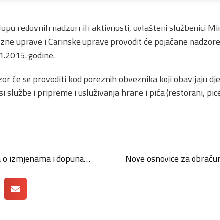
lopu redovnih nadzornih aktivnosti, ovlašteni službenici Min
zne uprave i Carinske uprave provodit će pojačane nadzore 
1.2015. godine.
or će se provoditi kod poreznih obveznika koji obavljaju dj
službe i pripreme i usluživanja hrane i pića (restorani, picerij
Otvorena javna rasprava o izmjenama i dopunama Statuta HOK-a