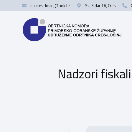
uo.cres-losinj@hok.hr
Sv. Sidar 1A, Cres
Nadzori fiskali