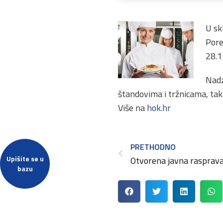
U sk
Pore
28.1
Nadz
štandovima i tržnicama, taksi 
Više na
hok.hr
PRETHODNO
Upišite se u
bazu