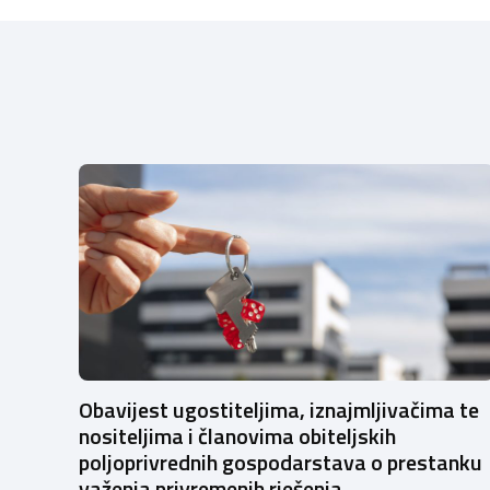
Obavijest ugostiteljima, iznajmljivačima te
nositeljima i članovima obiteljskih
poljoprivrednih gospodarstava o prestanku
važenja privremenih rješenja