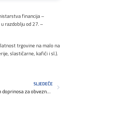
istarstva financija –
u razdoblju od 27. –
elatnost trgovine na malo na
e, slastičarne, kafići i sl.).
SLJEDEĆE
Nove osnovice za obračun doprinosa za obvezna osiguranja za 2016.