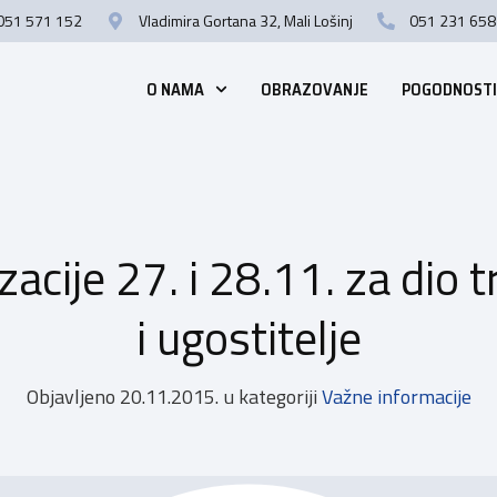
051 571 152
Vladimira Gortana 32, Mali Lošinj
051 231 658
O NAMA
OBRAZOVANJE
POGODNOSTI
zacije 27. i 28.11. za dio t
i ugostitelje
Objavljeno
20.11.2015.
u kategoriji
Važne informacije