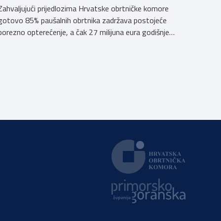
Zahvaljujući prijedlozima Hrvatske obrtničke komore
gotovo 85% paušalnih obrtnika zadržava postojeće
porezno opterećenje, a čak 27 milijuna eura godišnje
ostat će hrvatskim obrtnicima Hrvatska obrtnička
komora pozdravlja odluku Vlade Republike Hrvatske da u
konačnom prijedlogu poreznih izmjena prihvati ključne
prijedloge HOK-a iznesene tijekom intenzivnog dijaloga
s Ministarstvom financija. Najvažniji među njima jest
zadržavanje postojećeg modela […]