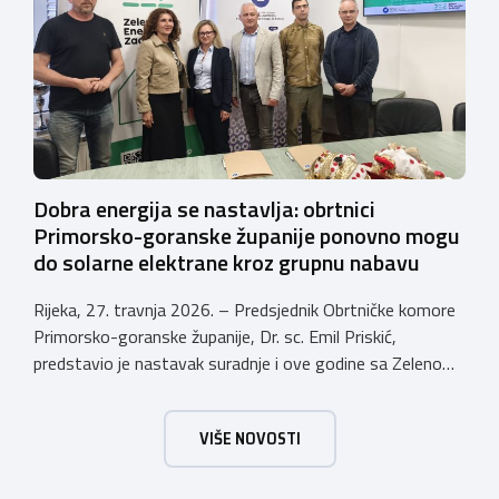
Sporazuma o poslovnoj suradnji za 2026. godinu
zaključenog 9. prosinca 2025. godine, prema sljedećem:
Krediti za namjene […]
Dobra energija se nastavlja: obrtnici
Primorsko-goranske županije ponovno mogu
do solarne elektrane kroz grupnu nabavu
Rijeka, 27. travnja 2026. – Predsjednik Obrtničke komore
Primorsko-goranske županije, Dr. sc. Emil Priskić,
predstavio je nastavak suradnje i ove godine sa Zelenom
energetskom zadrugom (ZEZ) u sklopu koje obrtnici
Primorsko-goranske županije mogu sudjelovati u grupnoj
VIŠE NOVOSTI
nabavi opreme solarnih elektrana te si tako osigurati
brojne pogodnosti koje povećavaju isplativost ulaganja u
vlastitu proizvodnju energije. „Danas […]