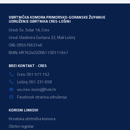
OBRTNIČKA KOMORA PRIMORSKO-GORANSKE ŽUPANIJE
UDRUŽENJE OBRTNIKA CRES-LOŠINJ
Ured: Sv. Sidar 1A, Cres
Ured: Vladimira Gortana 32, Mali Lošinj
OIB: 09557663146
IBAN: HR7624020061100111647
BRZI KONTAKT - CRES
Cres: 051 571 152
Lošinj: 051 231 658
uo.cres-losinj@hok.hr
Facebook stranica udruženja
KORISNI LINKOVI
Hrvatska obrtnička komora
Obrtni registar