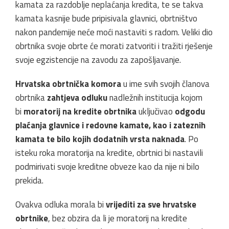
kamata za razdoblje neplaćanja kredita, te se takva
kamata kasnije bude pripisivala glavnici, obrtništvo
nakon pandemije neće moći nastaviti s radom. Veliki dio
obrtnika svoje obrte će morati zatvoriti i tražiti rješenje
svoje egzistencije na zavodu za zapošljavanje.
Hrvatska obrtnička komora
u ime svih svojih članova
obrtnika
zahtjeva odluku
nadležnih institucija kojom
bi
moratorij na kredite obrtnika
uključivao
odgodu
plaćanja glavnice i redovne kamate, kao i zateznih
kamata te bilo kojih dodatnih vrsta naknada
. Po
isteku roka moratorija na kredite, obrtnici bi nastavili
podmirivati svoje kreditne obveze kao da nije ni bilo
prekida.
Ovakva odluka morala bi
vrijediti za sve hrvatske
obrtnike
, bez obzira da li je moratorij na kredite