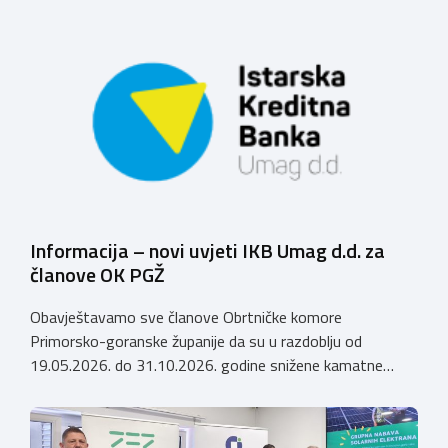
ime Obrtničke komore Primorsko-goranske županije
sporazum je zaključio predsjednik dr.sc. Emil Priskić, a u
ime Specijalne bolnice MEDICO, v.d. ravnatelja dr.sc. Aron
Grubešić, dr.med. Sporazumom se definiraju povoljniji
uvjeti za obrtnike, članove Komore, njihove zaposlenike
te članove uže obitelji obrtnika […]
Informacija – novi uvjeti IKB Umag d.d. za
članove OK PGŽ
Obavještavamo sve članove Obrtničke komore
Primorsko-goranske županije da su u razdoblju od
19.05.2026. do 31.10.2026. godine snižene kamatne
stope (AKCIJA do 31.10.2026.) po kreditima koje Istarska
kreditna banka Umag d.d. odobrava članovima Obrtničke
komore Primorsko-goranske županije, a temeljem