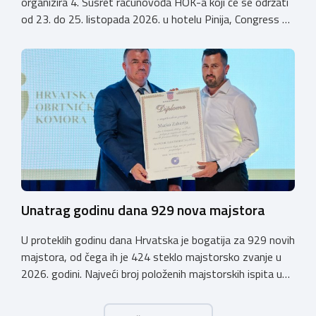
organizira 4. Susret računovođa HOK-a koji će se održati
od 23. do 25. listopada 2026. u hotelu Pinija, Congress &
Event Center Zadar (Petrčane). Susret će službeno biti
otvoren u petak, 23. listopada 2026. u
poslijepodnevnim, uz uvodno predavanje i pozdrav
domaćina. Tijekom subote, 24. listopada, održavat će se
predavanja, interaktivne radionice te okrugli stolovi na
aktualne teme. […]
Unatrag godinu dana 929 nova majstora
U proteklih godinu dana Hrvatska je bogatija za 929 novih
majstora, od čega ih je 424 steklo majstorsko zvanje u
2026. godini. Najveći broj položenih majstorskih ispita u
posljednjih godinu dana bio je u majstorskim zvanjima
majstor elektroinstalater, majstor frizer, majstor