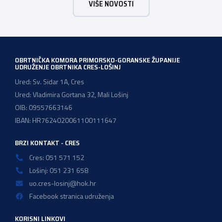
VIŠE NOVOSTI
vodoinstalatera, instalatera grijanja i klimatizacije te
majstora automehaničara. Najveći broj navedenih
majstorskih ispita položeno […]
OBRTNIČKA KOMORA PRIMORSKO-GORANSKE ŽUPANIJE
UDRUŽENJE OBRTNIKA CRES-LOŠINJ
Ured: Sv. Sidar 1A, Cres
Ured: Vladimira Gortana 32, Mali Lošinj
OIB: 09557663146
IBAN: HR7624020061100111647
BRZI KONTAKT - CRES
Cres: 051 571 152
Lošinj: 051 231 658
uo.cres-losinj@hok.hr
Facebook stranica udruženja
KORISNI LINKOVI