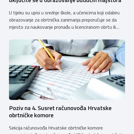
U tijeku su upisi u srednje škole, a učenicima koji odabiru
obrazovanje za obrtnička zanimanja preporučuje se da
mjesto za naukovanje pronađu u licenciranom obrtu ili
pravnoj osobi. Hrvatska obrtnička komora poziva obrtnike
koji još nemaju licenciju da pokrenu postupak
licenciranja kako bi budućim učenicima omogućili
kvalitetno i sigurno stjecanje praktičnih znanja, a
istodobno ulagali u razvoj […]
Poziv na 4. Susret računovođa Hrvatske
obrtničke komore
Sekcija računovođa Hrvatske obrtničke komore