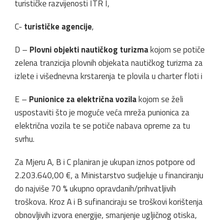
turističke razvijenosti ITR I,
C-
turističke agencije
,
D –
Plovni objekti nautičkog turizma
kojom se potiče
zelena tranzicija plovnih objekata nautičkog turizma za
izlete i višednevna krstarenja te plovila u charter floti i
E –
Punionice za električna vozila
kojom se želi
uspostaviti što je moguće veća mreža punionica za
električna vozila te se potiče nabava opreme za tu
svrhu.
Za Mjeru A, B i C planiran je ukupan iznos potpore od
2.203.640,00 €, a Ministarstvo sudjeluje u financiranju
do najviše 70 % ukupno opravdanih/prihvatljivih
troškova. Kroz A i B sufinanciraju se troškovi korištenja
obnovljivih izvora energije, smanjenje ugljičnog otiska,