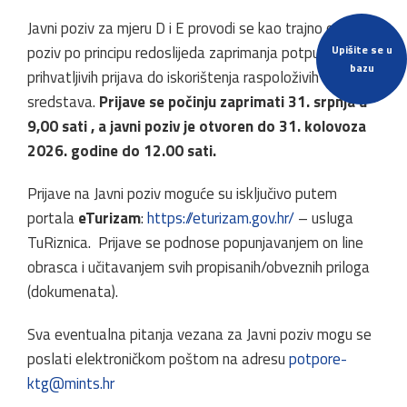
Javni poziv za mjeru D i E provodi se kao trajno otvoreni
poziv po principu redoslijeda zaprimanja potpunih i
Upišite se u
bazu
prihvatljivih prijava do iskorištenja raspoloživih
sredstava.
Prijave se počinju zaprimati 31. srpnja u
9,00 sati , a javni poziv je otvoren do 31. kolovoza
2026. godine do 12.00 sati.
Prijave na Javni poziv moguće su isključivo putem
portala
eTurizam
:
https://eturizam.gov.hr/
– usluga
TuRiznica. Prijave se podnose popunjavanjem on line
obrasca i učitavanjem svih propisanih/obveznih priloga
(dokumenata).
Sva eventualna pitanja vezana za Javni poziv mogu se
poslati elektroničkom poštom na adresu
potpore-
ktg@mints.hr