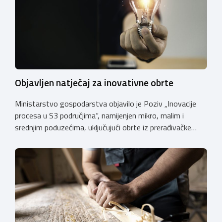
Objavljen natječaj za inovativne obrte
Ministarstvo gospodarstva objavilo je Poziv „Inovacije
procesa u S3 područjima“, namijenjen mikro, malim i
srednjim poduzećima, uključujući obrte iz prerađivačke
industrije, koji razvijaju inovativne proizvode i žele ih
uspješnije plasirati na tržište kroz modernizaciju poslovnih
procesa. Poziv se provodi u okviru PKK 2021. – 2027. Cilj
Poziva je potaknuti uvođenje inovacija procesa i
organizacije poslovanja koje […]