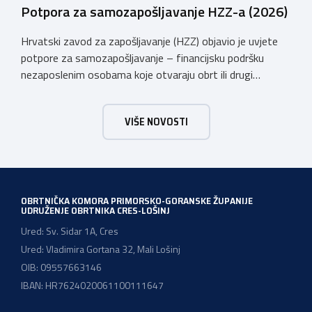
Potpora za samozapošljavanje HZZ-a (2026)
Hrvatski zavod za zapošljavanje (HZZ) objavio je uvjete
potpore za samozapošljavanje – financijsku podršku
nezaposlenim osobama koje otvaraju obrt ili drugi
poslovni subjekt. Potpora je namijenjena pokretanju
poslovanja i traje 24 mjeseca, a iznosi ovise o
VIŠE NOVOSTI
organizacijskom obliku i djelatnosti prema NKD 2025. Tko
može koristiti potporu? Nezaposlene osobe prijavljene u
evidenciju HZZ-a koje pokreću vlastiti posao […]
OBRTNIČKA KOMORA PRIMORSKO-GORANSKE ŽUPANIJE
UDRUŽENJE OBRTNIKA CRES-LOŠINJ
Ured: Sv. Sidar 1A, Cres
Ured: Vladimira Gortana 32, Mali Lošinj
OIB: 09557663146
IBAN: HR7624020061100111647