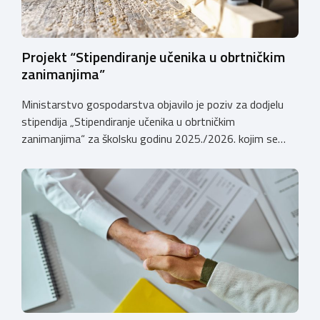
Projekt “Stipendiranje učenika u obrtničkim
zanimanjima”
Ministarstvo gospodarstva objavilo je poziv za dodjelu
stipendija „Stipendiranje učenika u obrtničkim
zanimanjima“ za školsku godinu 2025./2026. kojim se
dodjeljuju stipendije učenicima koji se u školskoj godini
2025./2026. obrazuju temeljem programa/kurikula u
trogodišnjem trajanju za stjecanje deficitarnih obrtničkih
zanimanja, sukladno Preporukama za obrazovnu upisnu
politiku i politiku stipendiranja za 2025. i 2026. godinu,
Hrvatskog zavoda za zapošljavanje, […]