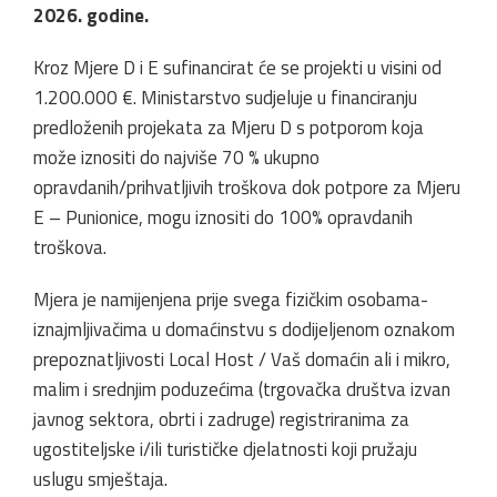
2026. godine.
Kroz Mjere D i E sufinancirat će se projekti u visini od
1.200.000 €. Ministarstvo sudjeluje u financiranju
predloženih projekata za Mjeru D s potporom koja
može iznositi do najviše 70 % ukupno
opravdanih/prihvatljivih troškova dok potpore za Mjeru
E – Punionice, mogu iznositi do 100% opravdanih
troškova.
Mjera je namijenjena prije svega fizičkim osobama-
iznajmljivačima u domaćinstvu s dodijeljenom oznakom
prepoznatljivosti Local Host / Vaš domaćin ali i mikro,
malim i srednjim poduzećima (trgovačka društva izvan
javnog sektora, obrti i zadruge) registriranima za
ugostiteljske i/ili turističke djelatnosti koji pružaju
uslugu smještaja.