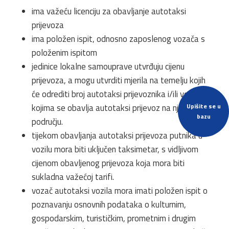
ima važeću licenciju za obavljanje autotaksi
prijevoza
ima položen ispit, odnosno zaposlenog vozača s
položenim ispitom
jedinice lokalne samouprave utvrđuju cijenu
prijevoza, a mogu utvrditi mjerila na temelju kojih
će odrediti broj autotaksi prijevoznika i/ili vozila
kojima se obavlja autotaksi prijevoz na njihovom
Upišite se u
bazu
području.
tijekom obavljanja autotaksi prijevoza putnika u
vozilu mora biti uključen taksimetar, s vidljivom
cijenom obavljenog prijevoza koja mora biti
sukladna važećoj tarifi.
vozač autotaksi vozila mora imati položen ispit o
poznavanju osnovnih podataka o kulturnim,
gospodarskim, turističkim, prometnim i drugim