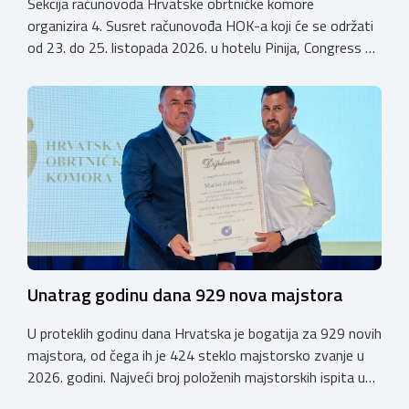
Sekcija računovođa Hrvatske obrtničke komore
organizira 4. Susret računovođa HOK-a koji će se održati
od 23. do 25. listopada 2026. u hotelu Pinija, Congress &
Event Center Zadar (Petrčane). Susret će službeno biti
otvoren u petak, 23. listopada 2026. u
poslijepodnevnim, uz uvodno predavanje i pozdrav
domaćina. Tijekom subote, 24. listopada, održavat će se
predavanja, interaktivne radionice te okrugli stolovi na
aktualne teme. […]
Unatrag godinu dana 929 nova majstora
U proteklih godinu dana Hrvatska je bogatija za 929 novih
majstora, od čega ih je 424 steklo majstorsko zvanje u
2026. godini. Najveći broj položenih majstorskih ispita u
posljednjih godinu dana bio je u majstorskim zvanjima