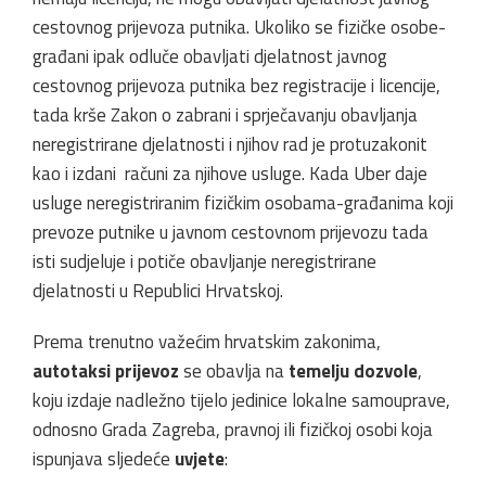
cestovnog prijevoza putnika. Ukoliko se fizičke osobe-
građani ipak odluče obavljati djelatnost javnog
cestovnog prijevoza putnika bez registracije i licencije,
tada krše Zakon o zabrani i sprječavanju obavljanja
neregistrirane djelatnosti i njihov rad je protuzakonit
kao i izdani računi za njihove usluge. Kada Uber daje
usluge neregistriranim fizičkim osobama-građanima koji
prevoze putnike u javnom cestovnom prijevozu tada
isti sudjeluje i potiče obavljanje neregistrirane
djelatnosti u Republici Hrvatskoj.
Prema trenutno važećim hrvatskim zakonima,
autotaksi prijevoz
se obavlja na
temelju dozvole
,
koju izdaje nadležno tijelo jedinice lokalne samouprave,
odnosno Grada Zagreba, pravnoj ili fizičkoj osobi koja
ispunjava sljedeće
uvjete
: