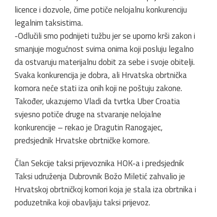
licence i dozvole, čime potiče nelojalnu konkurenciju
legalnim taksistima.
-Odlučili smo podnijeti tužbu jer se uporno krši zakon i
smanjuje mogućnost svima onima koji posluju legalno
da ostvaruju materijalnu dobit za sebe i svoje obitelji.
Svaka konkurencija je dobra, ali Hrvatska obrtnička
komora neće stati iza onih koji ne poštuju zakone.
Također, ukazujemo Vladi da tvrtka Uber Croatia
svjesno potiče druge na stvaranje nelojalne
konkurencije – rekao je Dragutin Ranogajec,
predsjednik Hrvatske obrtničke komore.
Član Sekcije taksi prijevoznika HOK-a i predsjednik
Taksi udruženja Dubrovnik Božo Miletić zahvalio je
Hrvatskoj obrtničkoj komori koja je stala iza obrtnika i
poduzetnika koji obavljaju taksi prijevoz.