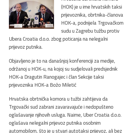
(HOK) je u ime hrvatskih taksi
prijevoznika, obrtnika-članova
HOK-a, podnijela Trgovačkom
sudu u Zagrebu tužbu protiv
Ubera Croatia d.o.o. zbog poticanja na nelegalni
prijevoz putnika.
Objavljeno je to na današnjoj konferenciji za medije,
održanoj u HOK-u, na kojoj su sudjelovali predsjednik
HOK-a Dragutin Ranogajec i član Sekcije taksi
prijevoznika HOK-a Božo Miletić
Hrvatska obrtnička komora u tužbi zahtijeva da
Trgovački sud zabrani zavaravajuće i nedopušteno
oglašavanje njihovih usluga. Naime, Uber Croatia d.o.o.
oglašava nelegalni prijevoz putnika osobnim
automobilom, što je u stvari autotaksi prijevoz, ali bez