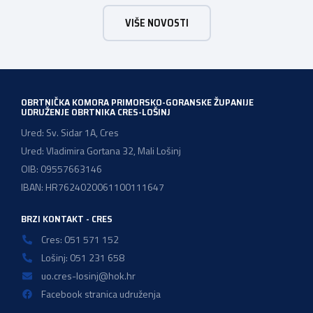
majstor elektroinstalater, majstor frizer, majstor
VIŠE NOVOSTI
vodoinstalatera, instalatera grijanja i klimatizacije te
majstora automehaničara. Najveći broj navedenih
majstorskih ispita položeno […]
OBRTNIČKA KOMORA PRIMORSKO-GORANSKE ŽUPANIJE
UDRUŽENJE OBRTNIKA CRES-LOŠINJ
Ured: Sv. Sidar 1A, Cres
Ured: Vladimira Gortana 32, Mali Lošinj
OIB: 09557663146
IBAN: HR7624020061100111647
BRZI KONTAKT - CRES
Cres: 051 571 152
Lošinj: 051 231 658
uo.cres-losinj@hok.hr
Facebook stranica udruženja