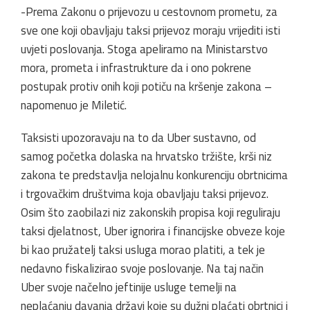
-Prema Zakonu o prijevozu u cestovnom prometu, za
sve one koji obavljaju taksi prijevoz moraju vrijediti isti
uvjeti poslovanja. Stoga apeliramo na Ministarstvo
mora, prometa i infrastrukture da i ono pokrene
postupak protiv onih koji potiču na kršenje zakona –
napomenuo je Miletić.
Taksisti upozoravaju na to da Uber sustavno, od
samog početka dolaska na hrvatsko tržište, krši niz
zakona te predstavlja nelojalnu konkurenciju obrtnicima
i trgovačkim društvima koja obavljaju taksi prijevoz.
Osim što zaobilazi niz zakonskih propisa koji reguliraju
taksi djelatnost, Uber ignorira i financijske obveze koje
bi kao pružatelj taksi usluga morao platiti, a tek je
nedavno fiskalizirao svoje poslovanje. Na taj način
Uber svoje načelno jeftinije usluge temelji na
neplaćanju davanja državi koje su dužni plaćati obrtnici i