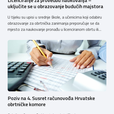
Licenciranje za provedbu naukovanja –
uključite se u obrazovanje budućih majstora
U tijeku su upisi u srednje škole, a učenicima koji odabiru
obrazovanje za obrtnička zanimanja preporučuje se da
mjesto za naukovanje pronađu u licenciranom obrtu ili
pravnoj osobi. Hrvatska obrtnička komora poziva obrtnike
koji još nemaju licenciju da pokrenu postupak
licenciranja kako bi budućim učenicima omogućili
kvalitetno i sigurno stjecanje praktičnih znanja, a
istodobno ulagali u razvoj […]
Poziv na 4. Susret računovođa Hrvatske
obrtničke komore