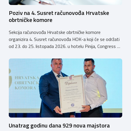
Poziv na 4. Susret računovođa Hrvatske
obrtničke komore
Sekcija računovođa Hrvatske obrtničke komore
organizira 4. Susret računovođa HOK-a koji će se održati
od 23. do 25. listopada 2026. u hotelu Pinija, Congress &
Event Center Zadar (Petrčane). Susret će službeno biti
otvoren u petak, 23. listopada 2026. u
poslijepodnevnim, uz uvodno predavanje i pozdrav
domaćina. Tijekom subote, 24. listopada, održavat će se
predavanja, interaktivne radionice te okrugli stolovi na
aktualne teme. […]
Unatrag godinu dana 929 nova majstora