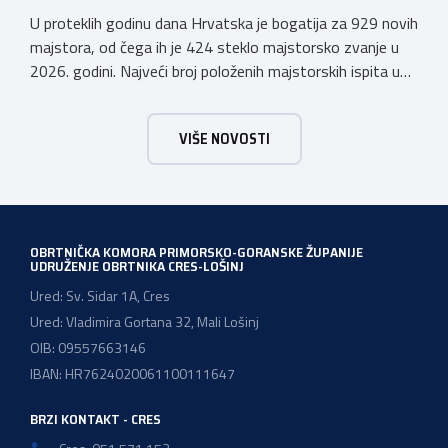
U proteklih godinu dana Hrvatska je bogatija za 929 novih
majstora, od čega ih je 424 steklo majstorsko zvanje u
2026. godini. Najveći broj položenih majstorskih ispita u
posljednjih godinu dana bio je u majstorskim zvanjima
majstor elektroinstalater, majstor frizer, majstor
VIŠE NOVOSTI
vodoinstalatera, instalatera grijanja i klimatizacije te
majstora automehaničara. Najveći broj navedenih
majstorskih ispita položeno […]
OBRTNIČKA KOMORA PRIMORSKO-GORANSKE ŽUPANIJE
UDRUŽENJE OBRTNIKA CRES-LOŠINJ
Ured: Sv. Sidar 1A, Cres
Ured: Vladimira Gortana 32, Mali Lošinj
OIB: 09557663146
IBAN: HR7624020061100111647
BRZI KONTAKT - CRES