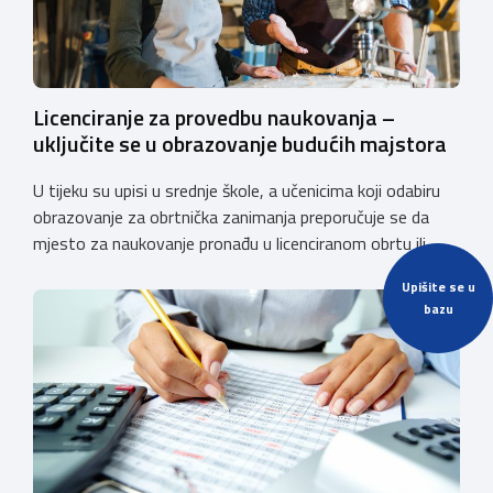
Licenciranje za provedbu naukovanja –
uključite se u obrazovanje budućih majstora
U tijeku su upisi u srednje škole, a učenicima koji odabiru
obrazovanje za obrtnička zanimanja preporučuje se da
mjesto za naukovanje pronađu u licenciranom obrtu ili
pravnoj osobi. Hrvatska obrtnička komora poziva obrtnike
Upišite se u
koji još nemaju licenciju da pokrenu postupak
bazu
licenciranja kako bi budućim učenicima omogućili
kvalitetno i sigurno stjecanje praktičnih znanja, a
istodobno ulagali u razvoj […]