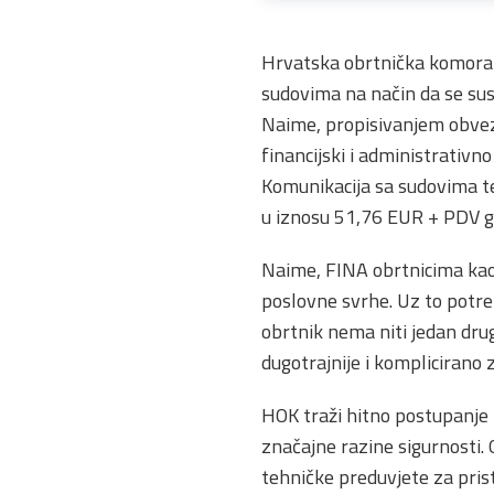
Hrvatska obrtnička komora u
sudovima na način da se sust
Naime, propisivanjem obveze
financijski i administrativno
Komunikacija sa sudovima te
u iznosu 51,76 EUR + PDV god
Naime, FINA obrtnicima kao 
poslovne svrhe. Uz to potreb
obrtnik nema niti jedan drug
dugotrajnije i komplicirano
HOK traži hitno postupanje
značajne razine sigurnosti.
tehničke preduvjete za pris