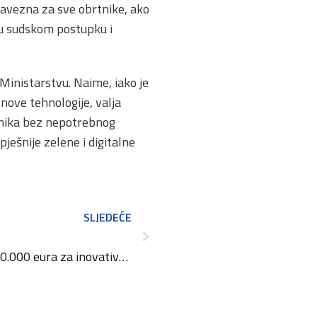
bavezna za sve obrtnike, ako
 u sudskom postupku i
inistarstvu. Naime, iako je
 nove tehnologije, valja
rtnika bez nepotrebnog
pješnije zelene i digitalne
SLJEDEĆE
vativne projekte međunarodne suradnje