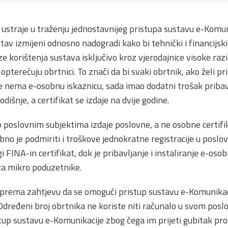
straje u traženju jednostavnijeg pristupa sustavu e-Komun
av izmijeni odnosno nadogradi kako bi tehnički i financijski 
 korištenja sustava isključivo kroz vjerodajnice visoke raz
 opterećuju obrtnici. To znači da bi svaki obrtnik, ako želi pr
 nema e-osobnu iskaznicu, sada imao dodatni trošak pribave
išnje, a certifikat se izdaje na dvije godine.
poslovnim subjektima izdaje poslovne, a ne osobne certifika
no je podmiriti i troškove jednokratne registracije u poslo
i FINA-in certifikat, dok je pribavljanje i instaliranje e-os
 za mikro poduzetnike.
 prema zahtjevu da se omogući pristup sustavu e-Komunikac
 Određeni broj obrtnika ne koriste niti računalo u svom pos
tup sustavu e-Komunikacije zbog čega im prijeti gubitak pr