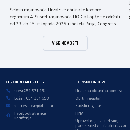
Sekcija računovođa Hrvatske obrtničke komore
organizira 4. Susret računovođa HOK-a koji će se održati
od 23. do 25. listopada 2026. u hotelu Pinija, Congress
& Event Center Zadar (Petrčane). Susret će službeno biti
otvoren u petak, 23. listopada 2026. u
VIŠE NOVOSTI
poslijepodnevnim, uz uvodno predavanje i pozdrav
domaćina. Tijekom subote, 24. listopada, održavat će se
predavanja, interaktivne radionice te okrugli stolovi na
aktualne teme. […]
BRZI KONTAKT - CRES
KORISNI LINKOVI
Cres: 051 571 152
Hrvatska obrtnička komora
Lošinj: 051 231 658
Obrtni registar
uo.cres-losinj@hok.hr
Sudski registar
Facebook stranica
FINA
udruženja
Upravni odjel za turizam,
poduzetništvo i ruralni razvoj
PGŽ