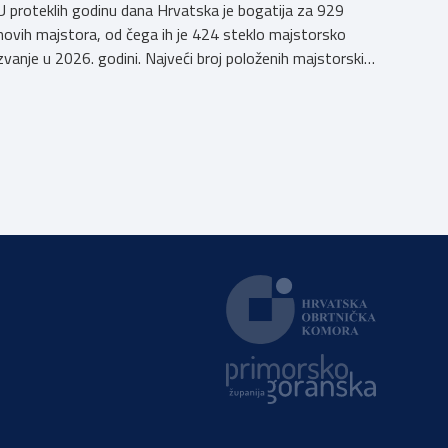
U proteklih godinu dana Hrvatska je bogatija za 929
novih majstora, od čega ih je 424 steklo majstorsko
zvanje u 2026. godini. Najveći broj položenih majstorskih
ispita u posljednjih godinu dana bio je u majstorskim
zvanjima majstor elektroinstalater, majstor frizer,
majstor vodoinstalatera, instalatera grijanja i
klimatizacije te majstora automehaničara. Najveći broj
navedenih majstorskih ispita položeno […]