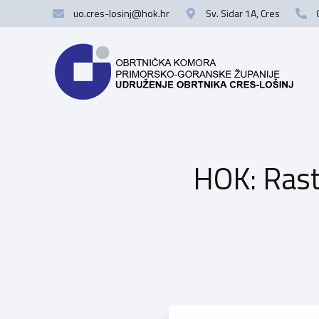
uo.cres-losinj@hok.hr
Sv. Sidar 1A, Cres
HOK: Rast