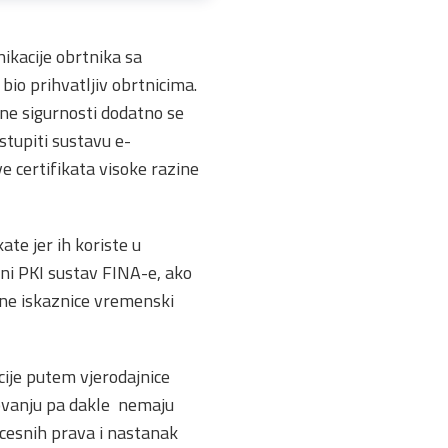
ikacije obrtnika sa
bio prihvatljiv obrtnicima.
ine sigurnosti dodatno se
istupiti sustavu e-
 certifikata visoke razine
te jer ih koriste u
vni PKI sustav FINA-e, ako
obne iskaznice vremenski
ije putem vjerodajnice
lovanju pa dakle nemaju
ocesnih prava i nastanak