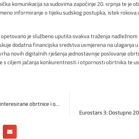
nička komunikacija sa sudovima započinje 20. srpnja te je o
emeno informiranje o tijeku sudskog postupka, istek rokova
opetovano je službeno uputila ovakva traženja nadležnom M
ziskuje dodatna financijska sredstva usmjerena na ulaganja u
vrha novih digitalnih rješenja jednostavnije poslovanje ob
e s ciljem jačanja konkurentnosti i otpornosti obrtnika te us
Općina Jelenje poziva zainteresirane obrtnice i obrtnike na iskaz interesa za zakup poslovnog prostora
Eurostars 3: Dostupno 200.000 eura za ino