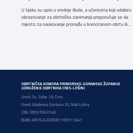
U tijeku su upisi u srednje škole, a učenicima koji odabiru
obrazovanje za obrtnička zanimanja preporučuje se da
mjesto za naukovanje pronađu u licenciranom obrtu ili
pravnoj osobi. Hrvatska obrtnička komora poziva
obrtnike koji još nemaju licenciju da pokrenu postupak
licenciranja kako bi budućim učenicima omogućili
kvalitetno i sigurno stjecanje praktičnih znanja, a
istodobno ulagali u razvoj […]
OBRTNIČKA KOMORA PRIMORSKO-GORANSKE ŽUPANIJE
UDRUŽENJE OBRTNIKA CRES-LOŠINJ
Ured: Sv. Sidar 1A, Cres
Ured: Vladimira Gortana 32, Mali Lošinj
OIB: 09557663146
IBAN: HR7624020061100111647