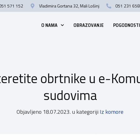
051 571 152
Vladimira Gortana 32, Mali Lošinj
051 231 658
O NAMA
OBRAZOVANJE
POGODNOSTI
eretite obrtnike u e-Komun
sudovima
Objavljeno
18.07.2023.
u kategoriji
Iz komore