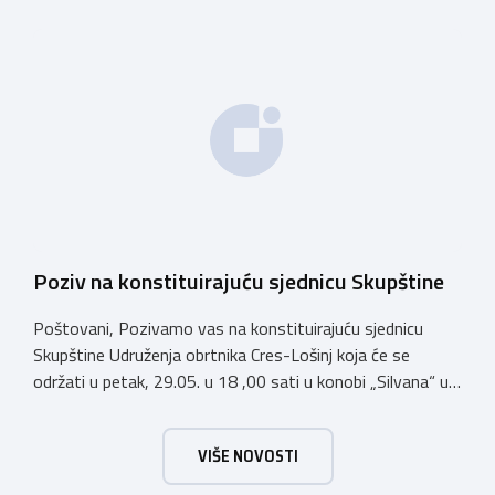
kolovoza 2026.godine. Hrvatska obrtnička komora
zatražila je od Ministarstva zaštite okoliša i zelene
tranzicije službeno tumačenje Uredbe te njen utjecaj na
ugostiteljski sektor. Tumačenje prenosimo u cijelosti: […]
Poziv na konstituirajuću sjednicu Skupštine
Poštovani, Pozivamo vas na konstituirajuću sjednicu
Skupštine Udruženja obrtnika Cres-Lošinj koja će se
održati u petak, 29.05. u 18 ,00 sati u konobi „Silvana“ u
Malom Lošinju, Lošinjskih pomoraca 2. Dnevni red: 1. Izbor
zapisničara i dva ovjerovitelja zapisnika2.Konstituiranje
VIŠE NOVOSTI
Skupštine Udruženja obrtnika Cres–Lošinja. Imenovanje
članova Skupštine b. Imenovanje članova Upravnog