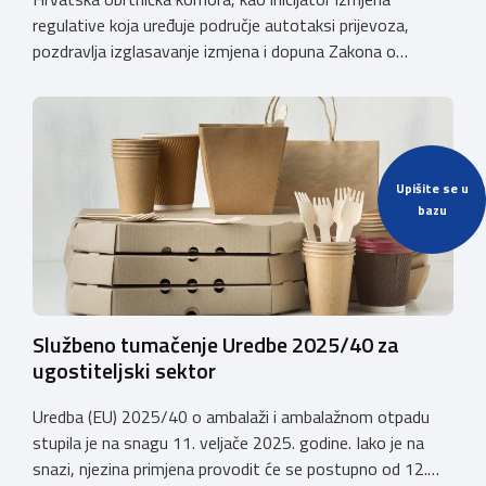
regulative koja uređuje područje autotaksi prijevoza,
pozdravlja izglasavanje izmjena i dopuna Zakona o
prijevozu u cestovnom prometu. Još od 2018. godine
Komora upozorava na sve manjkavosti koje je donijela
potpuna liberalizacija taksi tržišta tako da ove izmjene
predstavljaju važan iskorak prema uređenijem tržištu,
sigurnijem prijevozu putnika i stvaranju pravednijih uvjeta
Upišite se u
[…]
bazu
Službeno tumačenje Uredbe 2025/40 za
ugostiteljski sektor
Uredba (EU) 2025/40 o ambalaži i ambalažnom otpadu
stupila je na snagu 11. veljače 2025. godine. Iako je na
snazi, njezina primjena provodit će se postupno od 12.