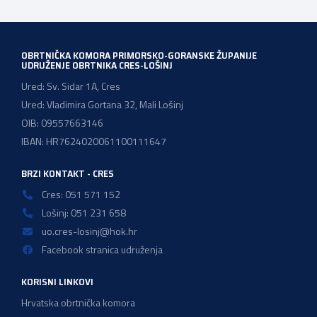
odbora c. Izbor i imenovanje […]
OBRTNIČKA KOMORA PRIMORSKO-GORANSKE ŽUPANIJE
UDRUŽENJE OBRTNIKA CRES-LOŠINJ
Ured: Sv. Sidar 1A, Cres
Ured: Vladimira Gortana 32, Mali Lošinj
OIB: 09557663146
IBAN: HR7624020061100111647
BRZI KONTAKT - CRES
Cres: 051 571 152
Lošinj: 051 231 658
uo.cres-losinj@hok.hr
Facebook stranica udruženja
KORISNI LINKOVI
Hrvatska obrtnička komora