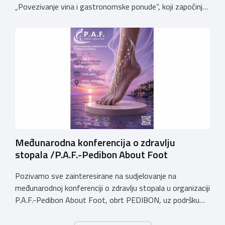
„Povezivanje vina i gastronomske ponude“, koji započinje
17. lipnja 2026. godine i održavat će se na Veleučilištu
PAR.Voditelj programa je dr. sc. Slobodan Ivanović,
profesor emeritus. Posebno ističemo kako je program za
sve polaznike potpuno besplatan, budući da se financira
putem […]
Međunarodna konferencija o zdravlju
stopala /P.A.F.-Pedibon About Foot
Pozivamo sve zainteresirane na sudjelovanje na
međunarodnoj konferenciji o zdravlju stopala u organizaciji
P.A.F.-Pedibon About Foot, obrt PEDIBON, uz podršku
Obrtničke komore Primorsko-goranske županije i
Udruženja obrtnika Viškovo Kastav Klana Jelenje.