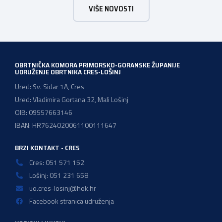
VIŠE NOVOSTI
Konferencija će se održati u subotu, dana 13. lipnja
2026.godine u hotelu Admiral u Opatiji u terminu od 09:00
do 18:00 sati. Konferencija je […]
OBRTNIČKA KOMORA PRIMORSKO-GORANSKE ŽUPANIJE
UDRUŽENJE OBRTNIKA CRES-LOŠINJ
Ured: Sv. Sidar 1A, Cres
Ured: Vladimira Gortana 32, Mali Lošinj
OIB: 09557663146
IBAN: HR7624020061100111647
BRZI KONTAKT - CRES
Cres: 051 571 152
Lošinj: 051 231 658
uo.cres-losinj@hok.hr
Facebook stranica udruženja