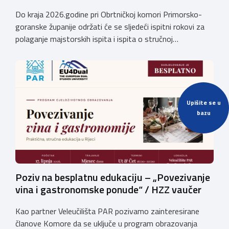
Do kraja 2026.godine pri Obrtničkoj komori Primorsko-
goranske županije održati će se sljedeći ispitni rokovi za
polaganje majstorskih ispita i ispita o stručnoj
osposobljenosti: MAJSTORSKI ISPITI – studeni /
prosinac 2026. Pri Obrtničkoj komori Primorsko-goranske
županije djeluju Komisije za polaganje majstorskih ispita
za sljedeća MAJSTORSKA ZVANJA: Za pristup ispitu
potrebno je priložiti: Potvrdu o radnom iskustvu […]
Upišite se u
bazu
Poziv na besplatnu edukaciju – „Povezivanje
vina i gastronomske ponude“ / HZZ vaučer
Kao partner Veleučilišta PAR pozivamo zainteresirane
članove Komore da se uključe u program obrazovanja