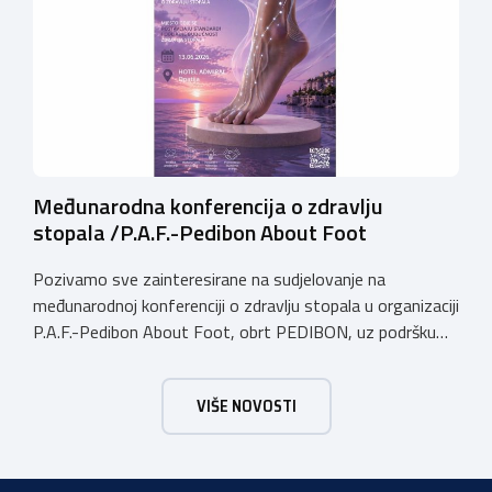
sve polaznike potpuno besplatan, budući da se financira
putem […]
Međunarodna konferencija o zdravlju
stopala /P.A.F.-Pedibon About Foot
Pozivamo sve zainteresirane na sudjelovanje na
međunarodnoj konferenciji o zdravlju stopala u organizaciji
P.A.F.-Pedibon About Foot, obrt PEDIBON, uz podršku
Obrtničke komore Primorsko-goranske županije i
Udruženja obrtnika Viškovo Kastav Klana Jelenje.
VIŠE NOVOSTI
Konferencija će se održati u subotu, dana 13. lipnja
2026.godine u hotelu Admiral u Opatiji u terminu od 09:00
do 18:00 sati. Konferencija je […]