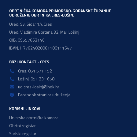
OBRTNIČKA KOMORA PRIMORSKO-GORANSKE ŽUPANIJE
UDRUŽENJE OBRTNIKA CRES-LOŠINJ
Ured: Sv. Sidar 1A, Cres
Ured: Vladimira Gortana 32, Mali Lošinj
OIB: 09557663146
IBAN: HR7624020061100111647
BRZI KONTAKT - CRES
Cres: 051 571 152
Lošinj: 051 231 658
uo.cres-losinj@hok.hr
Facebook stranica udruženja
KORISNI LINKOVI
Hrvatska obrtnička komora
Obrtni registar
Sudski registar