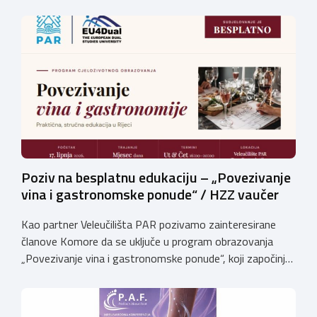
osposobljenosti: MAJSTORSKI ISPITI – studeni /
prosinac 2026. Pri Obrtničkoj komori Primorsko-goranske
županije djeluju Komisije za polaganje majstorskih ispita
za sljedeća MAJSTORSKA ZVANJA: Za pristup ispitu
potrebno je priložiti: Potvrdu o radnom iskustvu […]
Poziv na besplatnu edukaciju – „Povezivanje
vina i gastronomske ponude“ / HZZ vaučer
Kao partner Veleučilišta PAR pozivamo zainteresirane
članove Komore da se uključe u program obrazovanja
„Povezivanje vina i gastronomske ponude“, koji započinje
17. lipnja 2026. godine i održavat će se na Veleučilištu
PAR.Voditelj programa je dr. sc. Slobodan Ivanović,
profesor emeritus. Posebno ističemo kako je program za