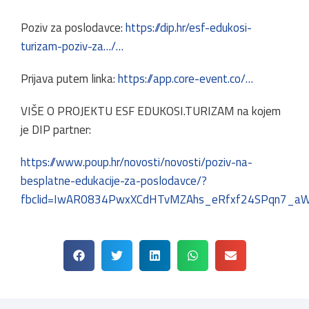
Poziv za poslodavce:
https://dip.hr/esf-edukosi-
turizam-poziv-za…/…
Prijava putem linka:
https://app.core-event.co/…
VIŠE O PROJEKTU ESF EDUKOSI.TURIZAM na kojem
je DIP partner:
https://www.poup.hr/novosti/novosti/poziv-na-
besplatne-edukacije-za-poslodavce/?
fbclid=IwAR0834PwxXCdHTvMZAhs_eRfxf24SPqn7_a