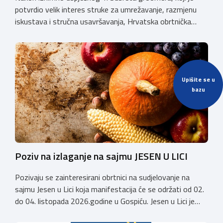
potvrdio velik interes struke za umrežavanje, razmjenu
iskustava i stručna usavršavanja, Hrvatska obrtnička
komora organizira 2. Susret groomera HOK-a, koji će se
održati 12. rujna u Kongresnom centru na Zagrebačkom
velesajmu. Susret će i ove godine okupiti groomere,
stručnjake i zaljubljenike u njegu pasa iz cijele Hrvatske,
Upišite se u
[…]
bazu
Poziv na izlaganje na sajmu JESEN U LICI
Pozivaju se zainteresirani obrtnici na sudjelovanje na
sajmu Jesen u Lici koja manifestacija će se održati od 02.
do 04. listopada 2026.godine u Gospiću. Jesen u Lici je
izložba tradicijskih proizvoda koja se po 28. puta održava