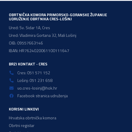
OBRTNIČKA KOMORA PRIMORSKO-GORANSKE ŽUPANIJE
UDRUŽENJE OBRTNIKA CRES-LOŠINJ
Ured: Sv. Sidar 1A, Cres
Ured: Vladimira Gortana 32, Mali Lošinj
OIB: 09557663146
IBAN: HR7624020061100111647
BRZI KONTAKT - CRES
Cres: 051 571 152
Lošinj: 051 231 658
uo.cres-losinj@hok.hr
Facebook stranica udruženja
KORISNI LINKOVI
Hrvatska obrtnička komora
Obrtni registar