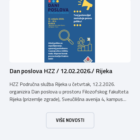
u Gospiću i prerasla je u najznačajnjiju gospodarsku,
kulturnu i etno manifestaciju na području Ličko-senjske
županije. Organizator izložbe […]
Dan poslova HZZ / 12.02.2026./ Rijeka
HZZ Područna služba Rijeka u četvrtak, 12.2.2026.
organizira Dan poslova u prostoru Filozofskog fakulteta
Rijeka (prizemlje zgrade), Sveučilišna avenija 4, kampus
Trsat, u vremenu od 10:00 do 16:00 sati. Dan poslova je
sajamsko-edukativno događanje koje za cilj ima: Što Dan
VIŠE NOVOSTI
poslova nudi: U okviru Dana poslova, HZZ, Područna
služba Rijeka održati će prezentaciju o mjerama […]