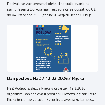
Pozivaju se zainteresirani obrtnici na sudjelovanje na
sajmu Jesen u Lici koja manifestacija će se održati od 02.
do 04. listopada 2026.godine u Gospiću. Jesen u Lici je
izložba tradicijskih proizvoda koja se po 28. puta održava
u Gospiću i prerasla je u najznačajnjiju gospodarsku,
kulturnu i etno manifestaciju na području Ličko-senjske
županije. Organizator izložbe […]
Dan poslova HZZ / 12.02.2026./ Rijeka
HZZ Područna služba Rijeka u četvrtak, 12.2.2026.
organizira Dan poslova u prostoru Filozofskog fakulteta
Rijeka (prizemlje zgrade), Sveučilišna avenija 4, kampus
Trsat, u vremenu od 10:00 do 16:00 sati. Dan poslova je