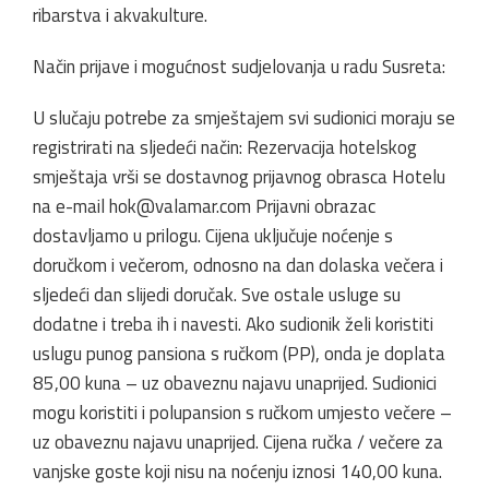
ribarstva i akvakulture.
Način prijave i mogućnost sudjelovanja u radu Susreta:
U slučaju potrebe za smještajem svi sudionici moraju se
registrirati na sljedeći način: Rezervacija hotelskog
smještaja vrši se dostavnog prijavnog obrasca Hotelu
na e-mail
hok@valamar.com
Prijavni obrazac
dostavljamo u prilogu. Cijena uključuje noćenje s
doručkom i večerom, odnosno na dan dolaska večera i
sljedeći dan slijedi doručak. Sve ostale usluge su
dodatne i treba ih i navesti. Ako sudionik želi koristiti
uslugu punog pansiona s ručkom (PP), onda je doplata
85,00 kuna – uz obaveznu najavu unaprijed. Sudionici
mogu koristiti i polupansion s ručkom umjesto večere –
uz obaveznu najavu unaprijed. Cijena ručka / večere za
vanjske goste koji nisu na noćenju iznosi 140,00 kuna.