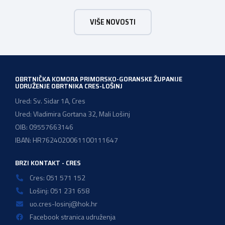
sajamsko-edukativno događanje koje za cilj ima: Što Dan
VIŠE NOVOSTI
poslova nudi: U okviru Dana poslova, HZZ, Područna
služba Rijeka održati će prezentaciju o mjerama […]
OBRTNIČKA KOMORA PRIMORSKO-GORANSKE ŽUPANIJE
UDRUŽENJE OBRTNIKA CRES-LOŠINJ
Ured: Sv. Sidar 1A, Cres
Ured: Vladimira Gortana 32, Mali Lošinj
OIB: 09557663146
IBAN: HR7624020061100111647
BRZI KONTAKT - CRES
Cres: 051 571 152
Lošinj: 051 231 658
uo.cres-losinj@hok.hr
Facebook stranica udruženja