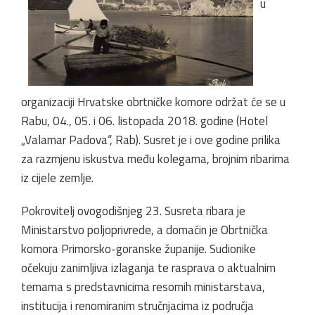
u
organizaciji Hrvatske obrtničke komore održat će se u
Rabu, 04., 05. i 06. listopada 2018. godine (Hotel
„Valamar Padova“, Rab). Susret je i ove godine prilika
za razmjenu iskustva među kolegama, brojnim ribarima
iz cijele zemlje.
Pokrovitelj ovogodišnjeg 23. Susreta ribara je
Ministarstvo poljoprivrede, a domaćin je Obrtnička
komora Primorsko-goranske županije. Sudionike
očekuju zanimljiva izlaganja te rasprava o aktualnim
temama s predstavnicima resornih ministarstava,
institucija i renomiranim stručnjacima iz područja