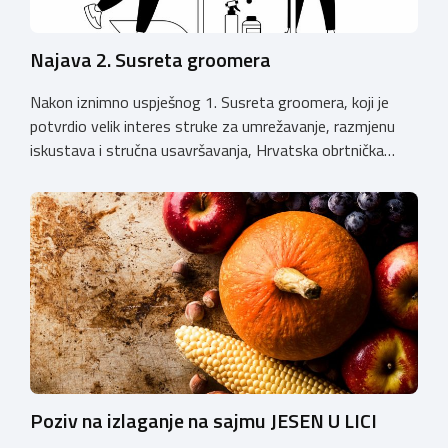
Najava 2. Susreta groomera
Nakon iznimno uspješnog 1. Susreta groomera, koji je
potvrdio velik interes struke za umrežavanje, razmjenu
iskustava i stručna usavršavanja, Hrvatska obrtnička
komora organizira 2. Susret groomera HOK-a, koji će se
održati 12. rujna u Kongresnom centru na Zagrebačkom
velesajmu. Susret će i ove godine okupiti groomere,
stručnjake i zaljubljenike u njegu pasa iz cijele Hrvatske,
[…]
Poziv na izlaganje na sajmu JESEN U LICI