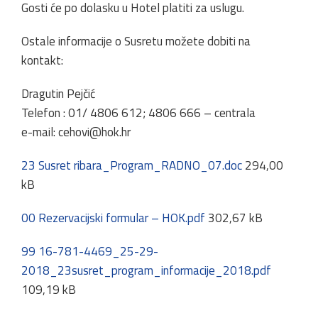
Gosti će po dolasku u Hotel platiti za uslugu.
Ostale informacije o Susretu možete dobiti na
kontakt:
Dragutin Pejčić
Telefon : 01/ 4806 612; 4806 666 – centrala
e-mail:
cehovi@hok.hr
23 Susret ribara_Program_RADNO_07.doc
294,00
kB
00 Rezervacijski formular – HOK.pdf
302,67 kB
99 16-781-4469_25-29-
2018_23susret_program_informacije_2018.pdf
109,19 kB