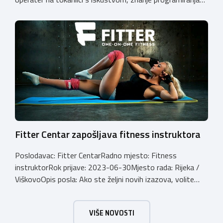
na Haas strojevima prednost Email:
info@emd.hrBroj
telefona: 0915312911
Fitter Centar zapošljava fitness instruktora
Poslodavac: Fitter CentarRadno mjesto: Fitness
instruktorRok prijave: 2023-06-30Mjesto rada: Rijeka /
ViškovoOpis posla: Ako ste željni novih izazova, volite
fleksibilno radno vrijeme, dobru atmosferu i razgovor s
ljudima, Fitter je pravo mjesto za vas !Komunikativnost,
VIŠE NOVOSTI
energičnost, pozitivan stav prema radu i ljubaznost su