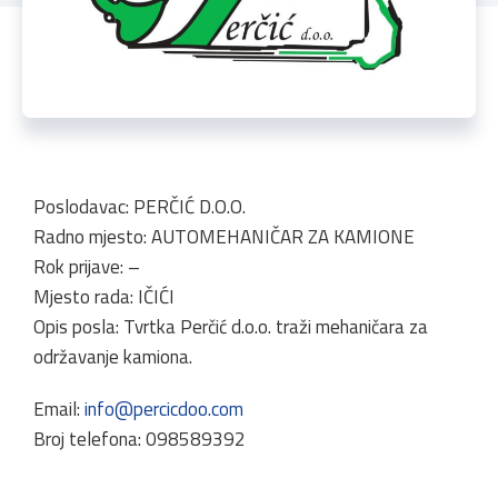
Poslodavac: PERČIĆ D.O.O.
Radno mjesto: AUTOMEHANIČAR ZA KAMIONE
Rok prijave: –
Mjesto rada: IČIĆI
Opis posla: Tvrtka Perčić d.o.o. traži mehaničara za
održavanje kamiona.
Email:
info@percicdoo.com
Broj telefona: 098589392