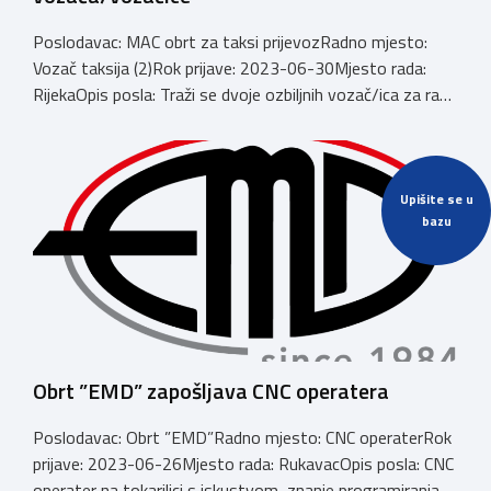
Poslodavac: MAC obrt za taksi prijevozRadno mjesto:
Vozač taksija (2)Rok prijave: 2023-06-30Mjesto rada:
RijekaOpis posla: Traži se dvoje ozbiljnih vozač/ica za rad
u smjenama na taksi vozilu. Rad se obavlja preko
Cammeo aplikacije na području Rijeke i Opatije. Za sve
upite slobodno se obratite na mob. 0953858832
Branimir. Email:
branimirsever@mac.comBroj
telefona:
Upišite se u
bazu
+385953858832
Obrt ”EMD” zapošljava CNC operatera
Poslodavac: Obrt ”EMD”Radno mjesto: CNC operaterRok
prijave: 2023-06-26Mjesto rada: RukavacOpis posla: CNC
operater na tokarilici s iskustvom, znanje programiranja