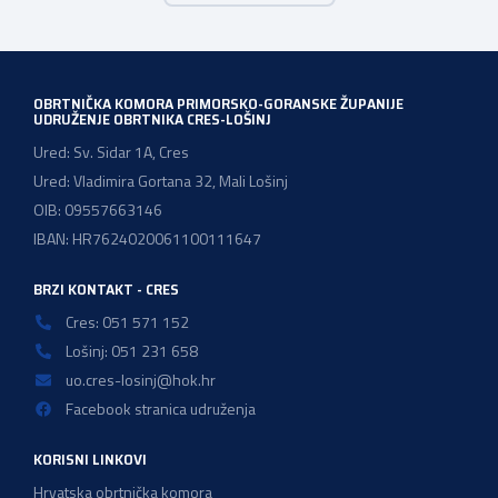
neke od osobina koje su ključne za biti kvalitetan osobni
trener. Email: […]
OBRTNIČKA KOMORA PRIMORSKO-GORANSKE ŽUPANIJE
UDRUŽENJE OBRTNIKA CRES-LOŠINJ
Ured: Sv. Sidar 1A, Cres
Ured: Vladimira Gortana 32, Mali Lošinj
OIB: 09557663146
IBAN: HR7624020061100111647
BRZI KONTAKT - CRES
Cres: 051 571 152
Lošinj: 051 231 658
uo.cres-losinj@hok.hr
Facebook stranica udruženja
KORISNI LINKOVI
Hrvatska obrtnička komora